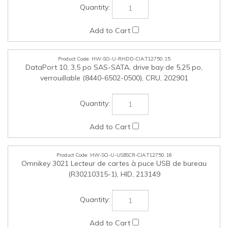
HW-SO-U-USBSCR-CIA.T12750.16
Omnikey 3021 Lecteur de cartes à puce USB de bureau​​​​​​​
(R30210315-1), HID, 213149
HW-SO-U-RHDD-CIA.T12750.17
Support amovible Tougharmor M.2 pour SSD NVMe PCIe,
pour baie de 3.5 po, (10 000 insertions), IcyDock, 230695
HW-SO-U-CPUU-CIA.T12750.18
Surclasser à Processeur Intel Core i9-14900KF de 14e
génération, Intel, 228115