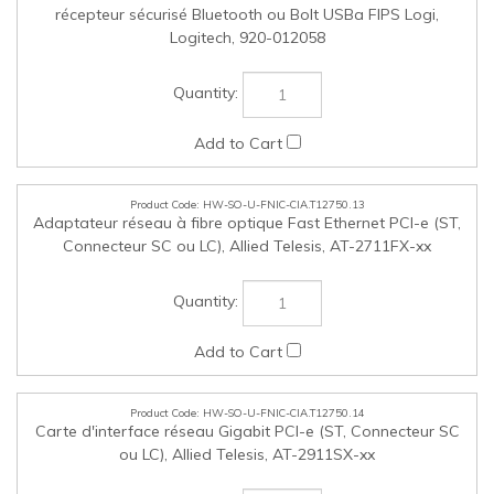
HW-SO-U-FNIC-CIA.T12750.14
Carte d'interface réseau Gigabit PCI-e (ST, Connecteur SC
ou LC), Allied Telesis, AT-2911SX-xx
HW-SO-U-RHDD-CIA.T12750.15
DataPort 10, 3,5 po SAS-SATA, drive bay de 5,25 po,
verrouillable​​​​​​​ (8440-6502-0500), CRU, 202901