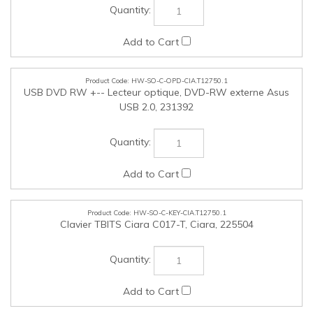
HW-SO-C-OPD-CIA.T12750.1
USB DVD RW +-- Lecteur optique, DVD-RW externe Asus
USB 2.0, 231392
HW-SO-C-KEY-CIA.T12750.1
Clavier TBITS Ciara C017-T, Ciara, 225504
HW-SO-C-KEY-CIA.T12750.2
Clavier anglais Ciara C017-E, Ciara, 225256