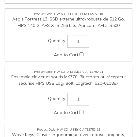
HW-SO-U-KYBMSE-CIA.T12750.11
Ensemble clavier et souris MK370, Bluetooth ou récepteur
sécurisé FIPS USB Logi Bolt, Logitech, 920-011887
HW-SO-U-KEY-CIA.T12750.12
Wave Keys, Clavier ergonomique avec repose-poignets,
récepteur sécurisé Bluetooth ou Bolt USBa FIPS Logi,
Logitech, 920-012058
HW-SO-U-FNIC-CIA.T12750.13
Adaptateur réseau à fibre optique Fast Ethernet PCI-e (ST,
Connecteur SC ou LC), Allied Telesis, AT-2711FX-xx