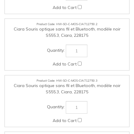
S555.3, Ciara, 228175
HW-SO-C-MOS-CIA.T12750.3
Ciara Souris optique sans fil et Bluetooth, modèle noir​​​​​​​
S555.3, Ciara, 228175
HW-SO-U-HPH-CIA.T12750.1
Casque d’écoute stéréo Engage 55 SE, USB-A-C, DECT, MS
Teams, Jabra, 9659-450-125