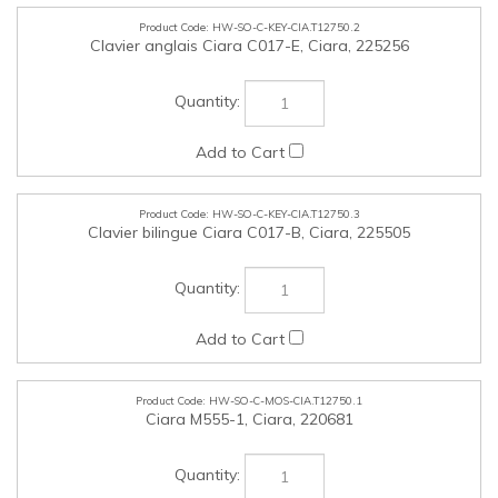
HW-SO-C-KEY-CIA.T12750.3
Clavier bilingue Ciara C017-B, Ciara, 225505
HW-SO-C-MOS-CIA.T12750.1
Ciara M555-1, Ciara, 220681
HW-SO-C-MOS-CIA.T12750.2
Ciara Souris optique sans fil et Bluetooth, modèle noir​​​​​​​