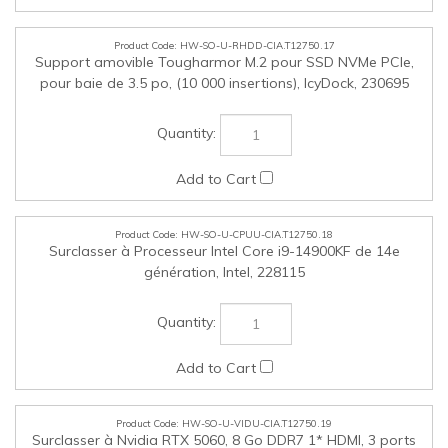
HW-SO-U-VIDU-CIA.T12750.19
Surclasser à Nvidia RTX 5060, 8 Go DDR7 1* HDMI, 3 ports
DP (mise à niveau du bloc d’alimentation comprise), PNY,
166113
HW-SO-U-HPH-CIA.T12750.20
Jabra Biz 2300 GSA PTT Duo USB-A/C MS, Jabra, GSA2399-
823-109PTT