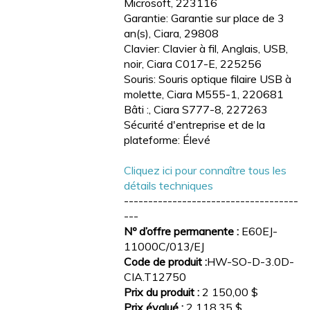
Microsoft, 223116
Garantie: Garantie sur place de 3
an(s), Ciara, 29808
Clavier: Clavier à fil, Anglais, USB,
noir, Ciara C017-E, 225256
Souris: Souris optique filaire USB à
molette, Ciara M555-1, 220681
Bâti :, Ciara S777-8, 227263
Sécurité d'entreprise et de la
plateforme: Élevé
Cliquez ici pour connaître tous les
détails techniques
------------------------------------
---
Nº d’offre permanente :
E60EJ-
11000C/013/EJ
Code de produit :
HW-SO-D-3.0D-
CIA.T12750
Prix du produit :
2 150,00 $
Prix évalué :
2 118,35 $