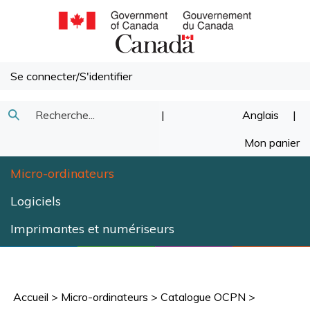
Passer
au
contenu
Se connecter
/
S'identifier
Recherche
|
Anglais
|
Soumettre
dans
Mon panier
la
notre
Micro-ordinateurs
recherche
magasin.
Logiciels
Imprimantes et numériseurs
Accueil
>
Micro-ordinateurs
>
Catalogue OCPN
>