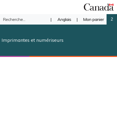
Recherche
|
Anglais
|
Mon panier
2
mettre
dans
Imprimantes et numériseurs
notre
herche
magasin.