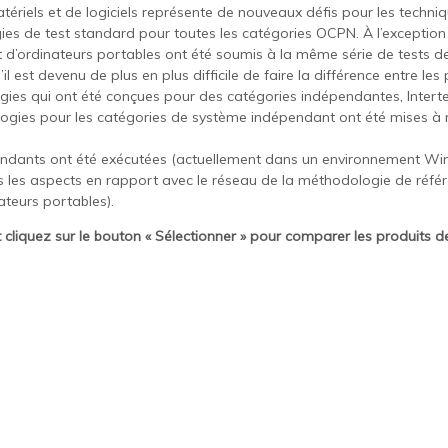
iels et de logiciels représente de nouveaux défis pour les techniq
ies de test standard pour toutes les catégories OCPN. À l’exception 
t d’ordinateurs portables ont été soumis à la même série de tests d
u’il est devenu de plus en plus difficile de faire la différence entre l
gies qui ont été conçues pour des catégories indépendantes, Intertek 
logies pour les catégories de système indépendant ont été mises à n
épendants ont été exécutées (actuellement dans un environnement W
 les aspects en rapport avec le réseau de la méthodologie de réfé
teurs portables).
t cliquez sur le bouton « Sélectionner » pour comparer les produits d