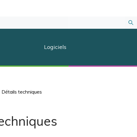
Sou
la
Logiciels
rec
Détails techniques
>
techniques