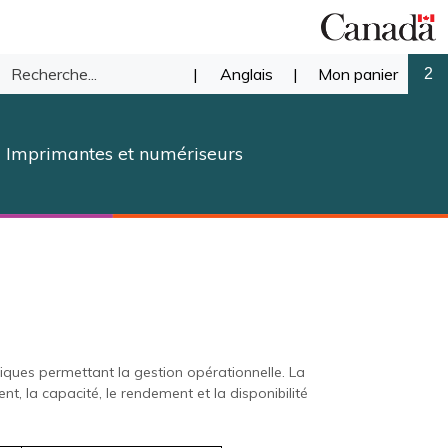
Recherche
|
Anglais
|
Mon panier
2
mettre
dans
Imprimantes et numériseurs
notre
herche
magasin.
stiques permettant la gestion opérationnelle. La
t, la capacité, le rendement et la disponibilité