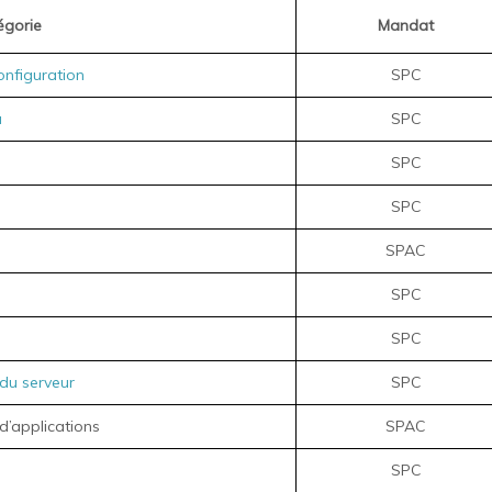
égorie
Mandat
onfiguration
SPC
u
SPC
SPC
SPC
SPAC
SPC
SPC
 du serveur
SPC
d’applications
SPAC
SPC