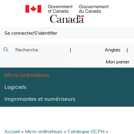
Passer
au
contenu
Se connecter
/
S'identifier
Recherche
|
Anglais
|
Soumettre
dans
Mon panier
la
notre
Micro-ordinateurs
recherche
magasin.
Logiciels
Imprimantes et numériseurs
Accueil
Micro-ordinateurs
Catalogue OCPN
>
>
>