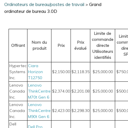
Ordinateurs de bureau/postes de travail
Grand
>
ordinateur de bureau 3.0D
Limite de
Limi
commande
Nom du
Prix
comm
Offrant
Prix
directe
produit
évalué
dir
Utilisateurs
S
identifiés
Hypertec
Ciara
Systems
Horizon
$2,150.00
$2,118.35
$25,000.00
$750,
Inc.
T12750
Lenovo
Lenovo
Canada
ThinkCentre
$2,374.00
$2,201.08
$25,000.00
$500,
Inc.
M70t Gen 6
Lenovo
Lenovo
Canada
ThinkCentre
$2,423.00
$2,298.30
$25,000.00
$500,
Inc.
M90t Gen 6
Dell
Dell Pro