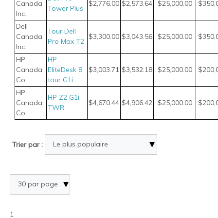
Canada
$2,776.00
$2,573.64
$25,000.00
$350,
Tower Plus
Inc.
Dell
Tour Dell
Canada
$3,300.00
$3,043.56
$25,000.00
$350,
Pro Max T2
Inc.
HP
HP
Canada
EliteDesk 8
$3,003.71
$3,532.18
$25,000.00
$200,
Co.
tour G1i
HP
HP Z2 G1i
Canada
$4,670.44
$4,906.42
$25,000.00
$200,
TWR
Co.
Trier par :
1