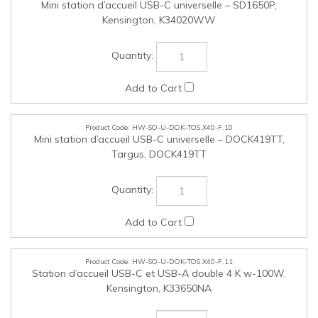
HW-SO-U-DOK-TOS.X40-F.11
Station d’accueil USB-C et USB-A double 4 K w-100W,
Kensington, K33650NA
HW-SO-U-CAM-TOS.X40-F.12
Caméra Web grand angle avec mise au point fixe 1080P,
Kensington, K80250WW