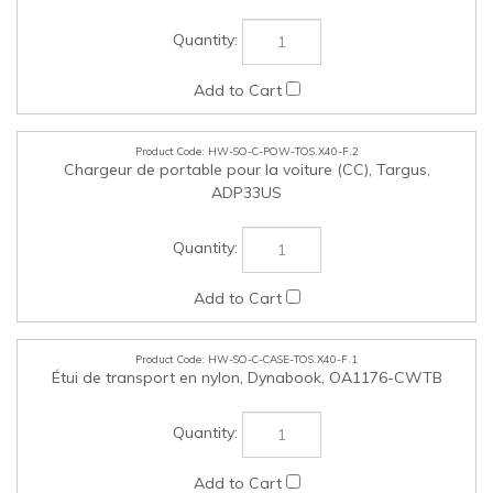
HW-SO-C-POW-TOS.X40-F.2
Chargeur de portable pour la voiture (CC), Targus,
ADP33US
HW-SO-C-CASE-TOS.X40-F.1
Étui de transport en nylon, Dynabook, OA1176-CWTB
HW-SO-C-CASE-TOS.X40-F.2
Étui de transport en cuir, Targus, PX1900E-1NCA