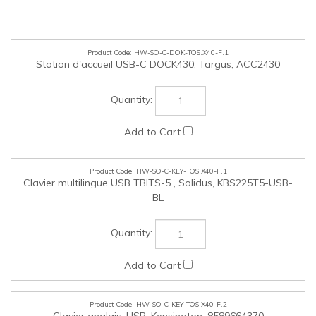
HW-SO-C-DOK-TOS.X40-F.1
Station d'accueil USB-C DOCK430, Targus, ACC2430
HW-SO-C-KEY-TOS.X40-F.1
Clavier multilingue USB TBITS-5 , Solidus, KBS225T5-USB-
BL
HW-SO-C-KEY-TOS.X40-F.2
Clavier anglais, USB, Kensington, 8589664370