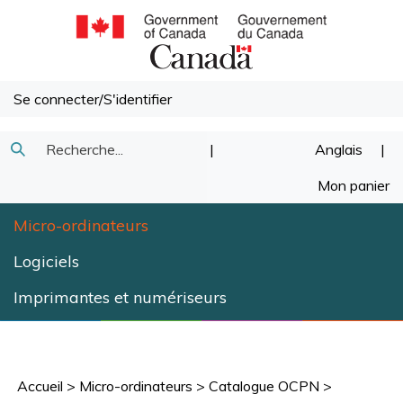
Passer
au
contenu
Se connecter
/
S'identifier
Recherche
|
Anglais
|
Soumettre
dans
Mon panier
la
notre
Micro-ordinateurs
recherche
magasin.
Logiciels
Imprimantes et numériseurs
Accueil
>
Micro-ordinateurs
>
Catalogue OCPN
>