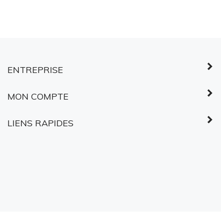
©
2026
Services partagés Canada.
Tous droits réservés.
À PROPOS DES
CERTIFICATS SSL