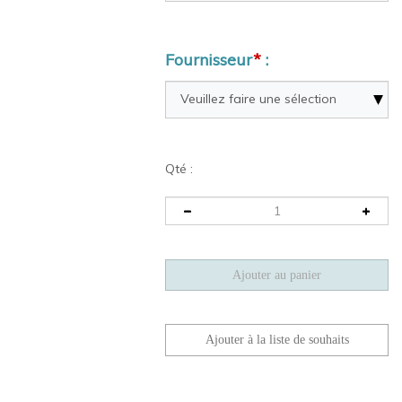
Fournisseur
*
:
Qté :