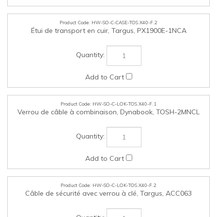
HW-SO-C-LOK-TOS.X40-F.1
Verrou de câble à combinaison, Dynabook, TOSH-2MNCL
HW-SO-C-LOK-TOS.X40-F.2
Câble de sécurité avec verrou à clé, Targus, ACC063
HW-SO-U-DOK-TOS.X40-F.1
Station d'accueil Dynabook USB-C , Dynabook, PA5356U-
1PRP