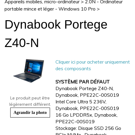
Appareils mobiles, micro-ordinateur
>
2.0N - Ordinateur
portable mince et léger - Windows 10 Pro
>
Dynabook Portege
Z40-N
Cliquer ici pour acheter uniquement
des composants
SYSTÈME PAR DÉFAUT
Dynabook Portege Z40-N,
Dynabook, PPE22C-00S019
Le produit peut être
Intel Core Ultra 5 236V,
légèrement différent.
Dynabook, PPE22C-00S019
Agrandir la photo
16 Go LPDDR5x, Dynabook,
PPE22C-00S019
Stockage: Disque SSD 256 Go
PCIe NVMe , Dynabook