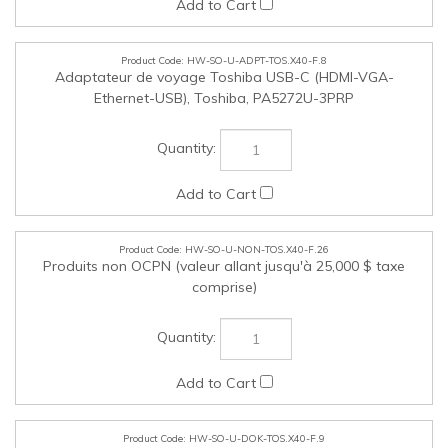
HW-SO-U-NON-TOS.X40-F.26
Produits non OCPN (valeur allant jusqu'à 25,000 $ taxe
comprise)
HW-SO-U-DOK-TOS.X40-F.9
Mini station d’accueil USB-C universelle – SD1650P,
Kensington, K34020WW
HW-SO-U-DOK-TOS.X40-F.10
Mini station d’accueil USB-C universelle – DOCK419TT,
Targus, DOCK419TT