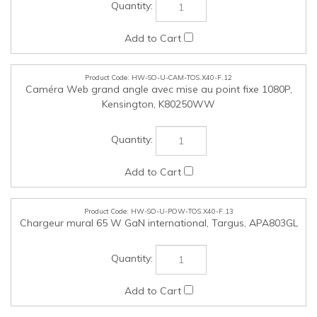
HW-SO-U-POW-TOS.X40-F.13
Chargeur mural 65 W GaN international, Targus, APA803GL
HW-SO-U-DOK-TOS.X40-F.14
Station d’accueil universelle USB-C DV4K avec deux ports
DP, Targus, DOCK315USZ
HW-SO-U-RAM-TOS.X40-F.15
Mise à niveau vers 32 Go de RAM LPDDR5 (ATOP),
Dynabook, MEM8533-32LP