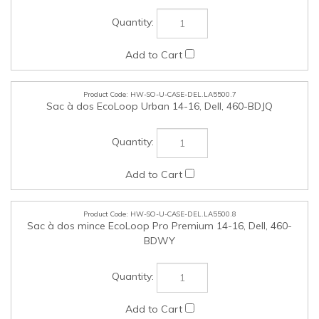
HW-SO-U-CASE-DEL.LA5500.8
Sac à dos mince EcoLoop Pro Premium 14-16, Dell, 460-
BDWY
HW-SO-U-CASE-DEL.LA5500.9
Sac à dos EcoLoop Pro Premium 14-16, Dell, 460-BDWT
HW-SO-U-CAM-DEL.LA5500.10
Caméra Web – USB-A - 2K QHD – WB3023 – Certifiée
Teams, Dell, 319-BBJQ