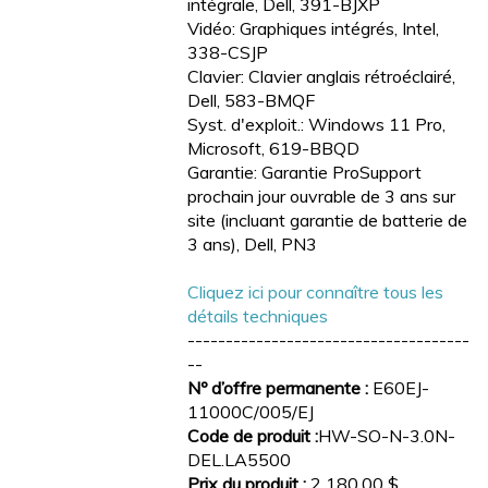
intégrale, Dell, 391-BJXP
Vidéo: Graphiques intégrés, Intel,
338-CSJP
Clavier: Clavier anglais rétroéclairé,
Dell, 583-BMQF
Syst. d'exploit.: Windows 11 Pro,
Microsoft, 619-BBQD
Garantie: Garantie ProSupport
prochain jour ouvrable de 3 ans sur
site (incluant garantie de batterie de
3 ans), Dell, PN3
Cliquez ici pour connaître tous les
détails techniques
-------------------------------------
--
Nº d’offre permanente :
E60EJ-
11000C/005/EJ
Code de produit :
HW-SO-N-3.0N-
DEL.LA5500
Prix du produit :
2 180,00 $