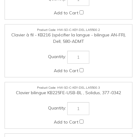
HW-SO-C-KEY-DEL.LA5500.2
Clavier à fil - KB216 (spécifier la langue - bilingue AN-FR),
Dell, 580-ADMT
HW-SO-C-KEY-DEL.LA5500.3
Clavier bilingue KB225FE-USB-BL , Solidus, 377-0342
HW-SO-C-MOS-DEL.LA5500.1
Souris avec fil – MS116, Dell, 275-BBCB