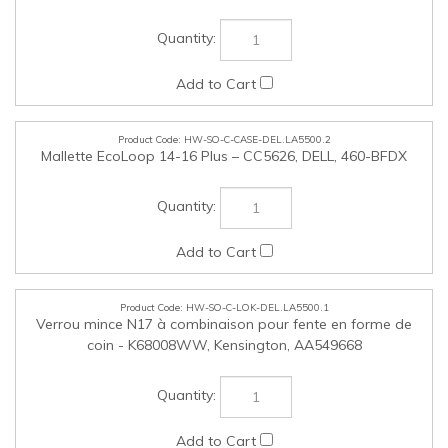
HW-SO-C-CASE-DEL.LA5500.2
Mallette EcoLoop 14-16 Plus – CC5626, DELL, 460-BFDX
HW-SO-C-LOK-DEL.LA5500.1
Verrou mince N17 à combinaison pour fente en forme de
coin - K68008WW, Kensington, AA549668
HW-SO-C-LOK-DEL.LA5500.2
Verrou mince à clé N17 2.0 pour fente en forme de coin -
K60500WW, Kensington, AB868419