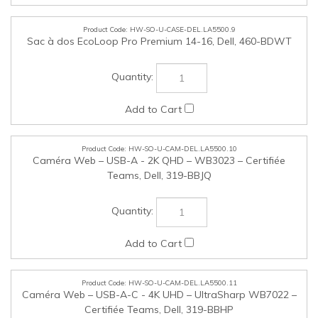
HW-SO-U-CAM-DEL.LA5500.11
Caméra Web – USB-A-C - 4K UHD – UltraSharp WB7022 –
Certifiée Teams, Dell, 319-BBHP
HW-SO-U-ADPT-DEL.LA5500.12
Adaptateur Ethernet USB-C vers 2.5 Go/s, Dell, 750-BBKR