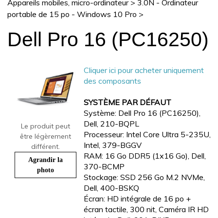
Appareils mobiles, micro-ordinateur
>
3.0N - Ordinateur
portable de 15 po - Windows 10 Pro
>
Dell Pro 16 (PC16250)
Cliquer ici pour acheter uniquement
des composants
SYSTÈME PAR DÉFAUT
Système: Dell Pro 16 (PC16250),
Dell, 210-BQPL
Le produit peut
Processeur: Intel Core Ultra 5-235U,
être légèrement
Intel, 379-BGGV
différent.
RAM: 16 Go DDR5 (1x16 Go), Dell,
Agrandir la
370-BCMP
photo
Stockage: SSD 256 Go M.2 NVMe,
Dell, 400-BSKQ
Écran: HD intégrale de 16 po +
écran tactile, 300 nit, Caméra IR HD