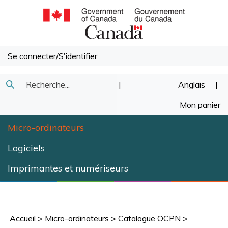
Passer
au
contenu
Se connecter
/
S'identifier
Recherche
|
Anglais
|
Soumettre
dans
Mon panier
la
notre
Micro-ordinateurs
recherche
magasin.
Logiciels
Imprimantes et numériseurs
Accueil
>
Micro-ordinateurs
>
Catalogue OCPN
>