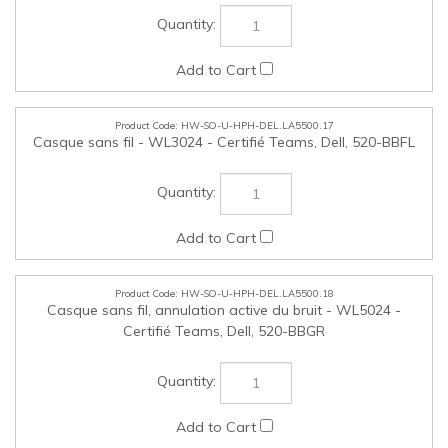
Certifié Teams, Dell, 520-BBGR
HW-SO-U-KYBMSE-DEL.LA5500.19
Clavier et souris sans fil Pro - KM5221W (spécifier anglais-
français-bilingue), Dell, 580-AJIS
HW-SO-U-KYBMSE-DEL.LA5500.20
Clavier et souris Premier Collaboration - KM900 (spécifier
anglais-français-bilingue), Dell, 580-BBCJ