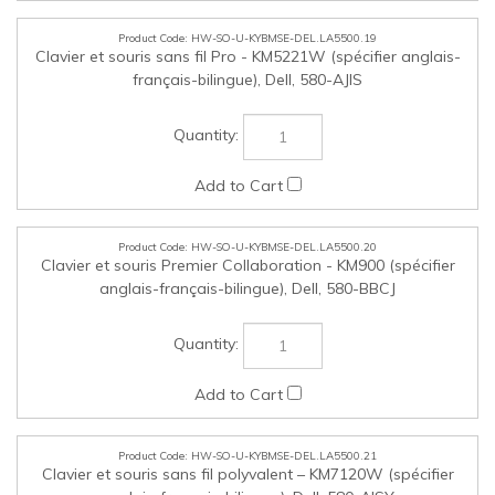
HW-SO-U-KYBMSE-DEL.LA5500.21
Clavier et souris sans fil polyvalent – KM7120W (spécifier
anglais-français-bilingue), Dell, 580-AISY
HW-SO-U-AMON-DEL.LA5500.22
Moniteur USB-C portable 14 po - 1920 x 1080 - P1425, Dell,
210-BQJT
Cochez les articles que vous voulez acheter, puis cliquez