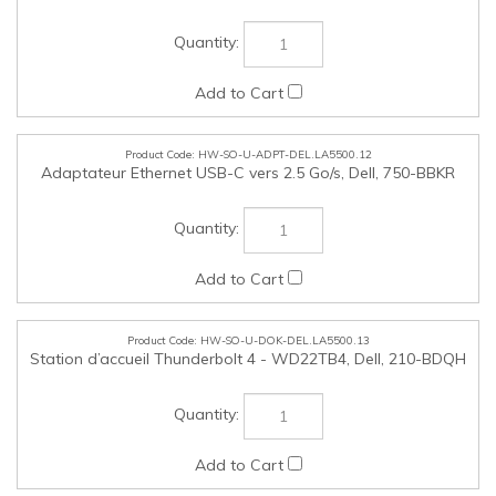
HW-SO-U-DOK-DEL.LA5500.13
Station d’accueil Thunderbolt 4 - WD22TB4, Dell, 210-BDQH
HW-SO-U-DOK-DEL.LA5500.14
Adaptateur multiport USB-C 7-en-1 - DA310, Dell, 470-
AETL
HW-SO-U-HPH-DEL.LA5500.15
Casque avec fil - WH3024 - Certifié Teams, Dell, 520-BBDS