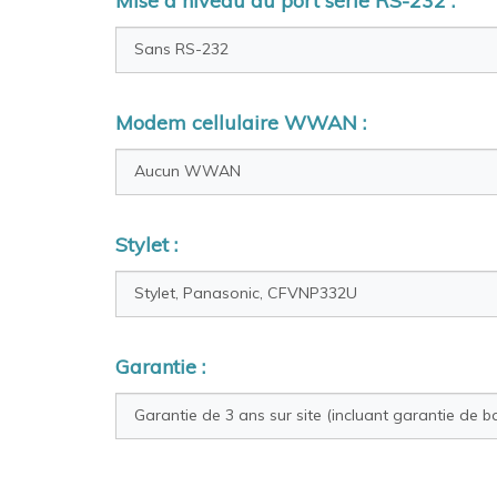
Mise à niveau du port série RS-232 :
Modem cellulaire WWAN :
Stylet :
Garantie :