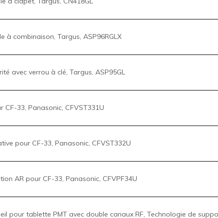
 CF-33, Panasonic, CFVST331U
tive pour CF-33, Panasonic, CFVST332U
ction AR pour CF-33, Panasonic, CFVPF34U
eil pour tablette PMT avec double canaux RF, Technologie de suppo
 Cradlepoint série COR IBR900 , Cradlepoint, MA1-0900120B-NNA
l, Targus, AMW50CA
nasonic, CFAT