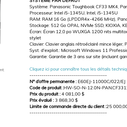
SYSTÈME PAR DÉFAUT
Système: Panasonic Toughbook CF33 MK4, P
Processeur: Intel i5-1345U, Intel, i5-1345U
RAM: RAM 16 Go (LPDDR4x-4266 MHz), Pana
Stockage: 512 Go OPAL NVMe SSD, KIOXIA,
Écran: Écran 12,0 po WUXGA 1200 nits multitouc
stylet
Clavier: Clavier anglais rétroéclairé mince lég
Syst. d'exploit.: Microsoft Windows 11 Professio
Garantie: Garantie de 3 ans sur site (incluant ga
Cliquez ici pour connaître tous les détails techni
nt.
---------------------------------------
Nº d’offre permanente :
E60EJ-11000C/022/EJ
Code de produit :
HW-SO-N-12.0N-PAN.CF331
Prix du produit :
4 081,00 $
Prix évalué :
3 868,30 $
Limite de commande directe du client :
25 000,0
---------------------------------------