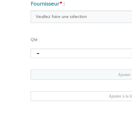
Fournisseur
*
:
Qté :