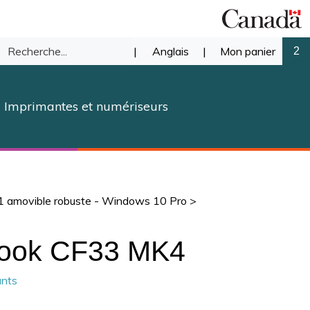
Recherche
|
Anglais
|
Mon panier
2
mettre
dans
Imprimantes et numériseurs
notre
herche
magasin.
-1 amovible robuste - Windows 10 Pro
>
book CF33 MK4
ants