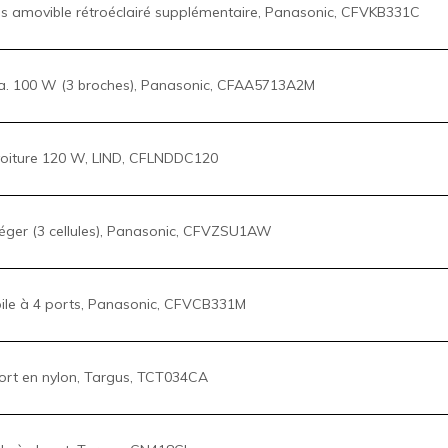
oiture 120 W, LIND, CFLNDDC120
léger (3 cellules), Panasonic, CFVZSU1AW
ile à 4 ports, Panasonic, CFVCB331M
ort en nylon, Targus, TCT034CA
le à clapet, Targus, CN418GL
le à combinaison, Targus, ASP96RGLX
ité avec verrou à clé, Targus, ASP95GL