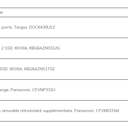
e
e ports, Targus, DOCK430USZ
 2 SSD, KIOXIA, KBG6AZNS512G
SSD, KIOXIA, KBG6AZNS1T02
hange, Panasonic, CFVNP332U
s amovible rétroéclairé supplémentaire, Panasonic, CFVKB331M
is amovible rétroéclairé supplémentaire, Panasonic, CFVKB331C
a. 100 W (3 broches), Panasonic, CFAA5713A2M