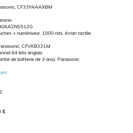
anasonic, CF33YAAAXBM
sonic
 KBG6AZNS512G
hes + numériseur, 1000 nits, écran tactile,
er, Panasonic, CFVKB331M
nnel 64 bits anglais
rantie de batterie de 3 ans), Panasonic
ques
2
0 $