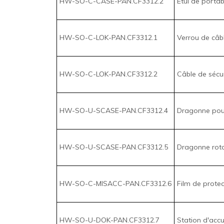
HW-SO-U-SCASE-PAN.CF3312.4
Dragonne pour
HW-SO-U-SCASE-PAN.CF3312.5
Dragonne rota
HW-SO-C-MISACC-PAN.CF3312.6
Film de prote
HW-SO-U-DOK-PAN.CF3312.7
Station d'accu
HW-SO-U-DOK-PAN.CF3312.8
Routeur durci
HW-SO-U-MOS-PAN.CF3312.9
Souris sans fi
HW-SO-U-TAG-PAN.CF3312.10
Étiquettes, Pa