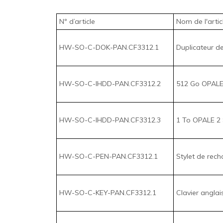
Nº d’article
Nom de l'articl
HW-SO-C-DOK-PAN.CF3312.1
Duplicateur d
HW-SO-C-IHDD-PAN.CF3312.2
512 Go OPALE
HW-SO-C-IHDD-PAN.CF3312.3
1 To OPALE 2 
HW-SO-C-PEN-PAN.CF3312.1
Stylet de rec
HW-SO-C-KEY-PAN.CF3312.1
Clavier anglai
HW-SO-C-KEY-PAN.CF3312.2
Clavier frança
HW-SO-C-POW-PAN.CF3312.1
Adaptateur c.