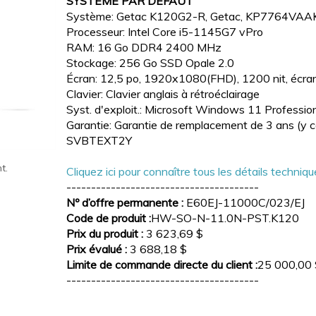
SYSTÈME PAR DÉFAUT
Système: Getac K120G2-R, Getac, KP7764VAA
Processeur: Intel Core i5-1145G7 vPro
RAM: 16 Go DDR4 2400 MHz
Stockage: 256 Go SSD Opale 2.0
Écran: 12,5 po, 1920x1080(FHD), 1200 nit, écran
Clavier: Clavier anglais à rétroéclairage
Syst. d'exploit.: Microsoft Windows 11 Profession
Garantie: Garantie de remplacement de 3 ans (y com
SVBTEXT2Y
t.
Cliquez ici pour connaître tous les détails techniq
---------------------------------------
Nº d’offre permanente :
E60EJ-11000C/023/EJ
Code de produit :
HW-SO-N-11.0N-PST.K120
Prix du produit :
3 623,69 $
Prix évalué :
3 688,18 $
Limite de commande directe du client :
25 000,00 
---------------------------------------