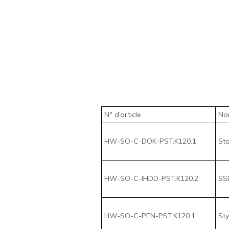
Nº d’article
Nom
HW-SO-C-DOK-PST.K120.1
Sta
HW-SO-C-IHDD-PST.K120.2
SSD
HW-SO-C-PEN-PST.K120.1
Sty