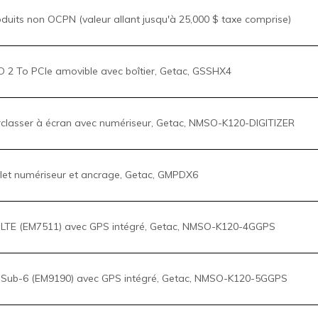
let numériseur et ancrage, Getac, GMPDX6
LTE (EM7511) avec GPS intégré, Getac, NMSO-K120-4GGPS
Sub-6 (EM9190) avec GPS intégré, Getac, NMSO-K120-5GGPS
t RS232, Getac, NMSO-K120_RS232
teur de carte Smart Card, Getac, NMSO-K120_SCR
teur RFID HF, Getac, NMSO-K120_HF-RFID
teur d'empreintes digitales, Getac, NMSO-K120_FPR