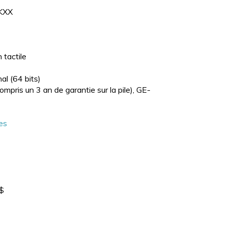
KXX
 tactile
al (64 bits)
pris un 3 an de garantie sur la pile), GE-
ues
$