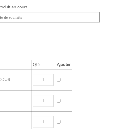
roduit en cours
Qté
Ajouter
DODU6