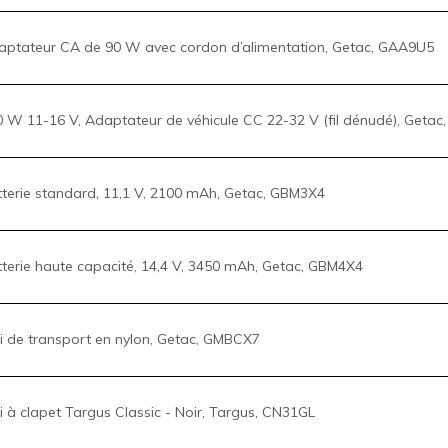
ptateur CA de 90 W avec cordon d’alimentation, Getac, GAA9U5
 W 11-16 V, Adaptateur de véhicule CC 22-32 V (fil dénudé), Getac
terie standard, 11,1 V, 2100 mAh, Getac, GBM3X4
terie haute capacité, 14,4 V, 3450 mAh, Getac, GBM4X4
i de transport en nylon, Getac, GMBCX7
i à clapet Targus Classic - Noir, Targus, CN31GL
rou de câble à combinaison, Targus, PA410C