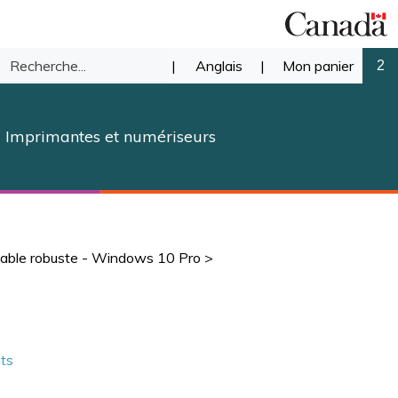
Recherche
|
Anglais
|
Mon panier
2
mettre
dans
Imprimantes et numériseurs
notre
herche
magasin.
table robuste - Windows 10 Pro
>
nts