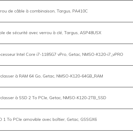
le de sécurité avec verrou à clé, Targus, ASP48USX
cesseur Intel Core i7-1185G7 vPro, Getac, NMSO-K120-i7_vPRO
classer à RAM 64 Go, Getac, NMSO-K120-64GB_RAM
classer à SSD 2 To PCIe, Getac, NMSO-K120-2TB_SSD
 1 To PCIe amovible avec boîtier, Getac, GSSGX6
duits non OCPN (valeur allant jusqu'à 25,000 $ taxe comprise)
 2 To PCIe amovible avec boîtier, Getac, GSSHX4
lasser à écran avec numériseur​​​​​​​, Getac, NMSO-K120-DIGITIZER