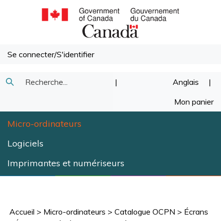
Passer
au
contenu
Se connecter
/
S'identifier
Recherche
|
Anglais
|
Soumettre
dans
Mon panier
la
notre
Micro-ordinateurs
recherche
magasin.
Logiciels
Imprimantes et numériseurs
Accueil
>
Micro-ordinateurs
>
Catalogue OCPN
>
Écrans