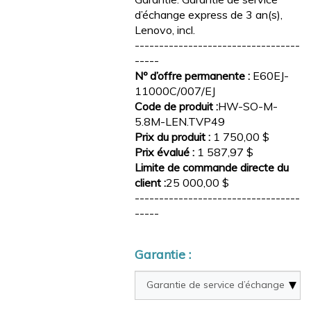
d’échange express de 3 an(s),
Lenovo, incl.
----------------------------------
-----
Nº d’offre permanente :
E60EJ-
11000C/007/EJ
Code de produit :
HW-SO-M-
5.8M-LEN.TVP49
Prix du produit :
1 750,00 $
Prix évalué :
1 587,97 $
Limite de commande directe du
client :
25 000,00 $
----------------------------------
-----
Garantie :