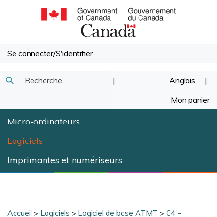
Passer
au
contenu
Se connecter
/
S'identifier
Recherche
|
Anglais
|
Soumettre
dans
Mon panier
la
notre
Micro-ordinateurs
recherche
magasin.
Logiciels
Imprimantes et numériseurs
Accueil
Logiciels
Logiciel de base ATMT
04 -
>
>
>