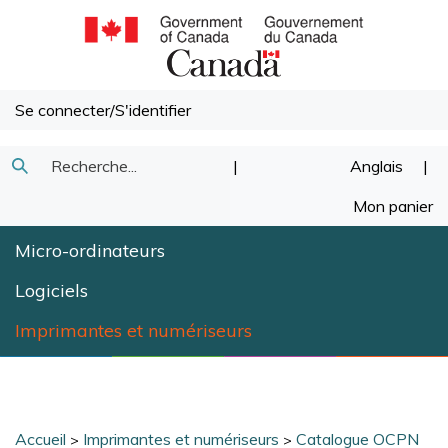
Passer
au
contenu
Se connecter
/
S'identifier
Recherche
|
Anglais
|
Soumettre
dans
Mon panier
la
notre
Micro-ordinateurs
recherche
magasin.
Logiciels
Imprimantes et numériseurs
Accueil
Imprimantes et numériseurs
Catalogue OCPN
>
>