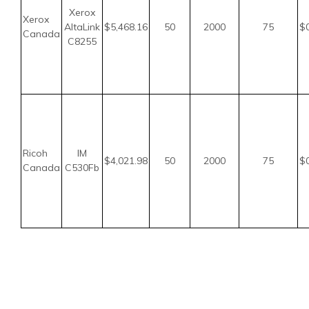
Xerox
Xerox
AltaLink
$5,468.16
50
2000
75
$
Canada
C8255
Ricoh
IM
$4,021.98
50
2000
75
$
Canada
C530Fb