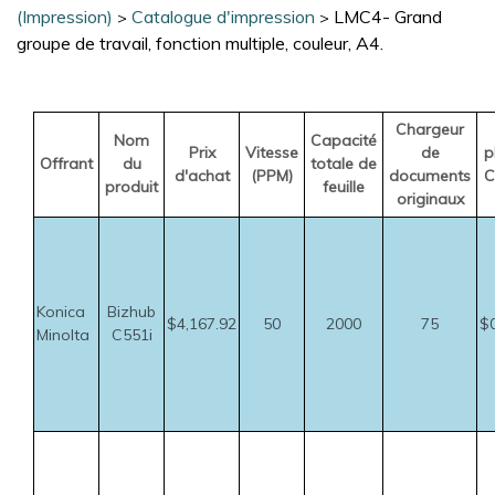
(Impression)
Catalogue d'impression
LMC4- Grand
>
>
groupe de travail, fonction multiple, couleur, A4.
Chargeur
Nom
Capacité
Prix
Vitesse
de
p
Offrant
du
totale de
d'achat
(PPM)
documents
C
produit
feuille
originaux
Konica
Bizhub
$4,167.92
50
2000
75
$
Minolta
C551i