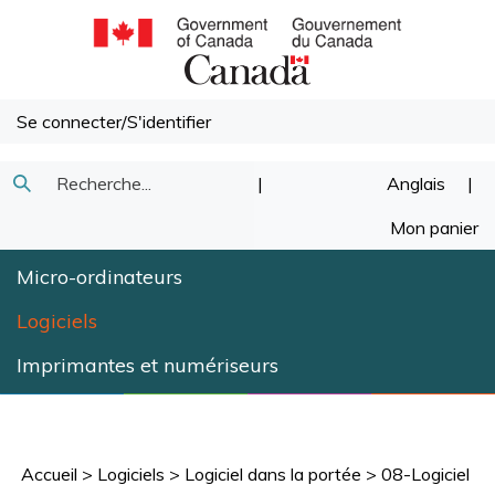
Passer
au
contenu
Se connecter
/
S'identifier
Recherche
|
Anglais
|
Soumettre
dans
Mon panier
la
notre
Micro-ordinateurs
recherche
magasin.
Logiciels
Imprimantes et numériseurs
Accueil
>
Logiciels
>
Logiciel dans la portée
>
08-Logiciel