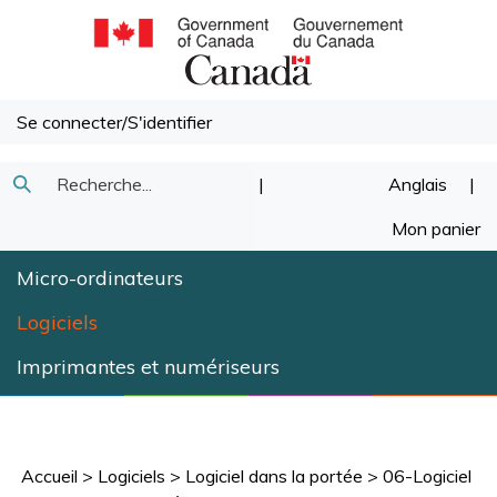
Passer
au
contenu
Se connecter
/
S'identifier
Recherche
|
Anglais
|
Soumettre
dans
Mon panier
la
notre
Micro-ordinateurs
recherche
magasin.
Logiciels
Imprimantes et numériseurs
Accueil
>
Logiciels
>
Logiciel dans la portée
>
06-Logiciel