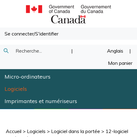
Passer
au
contenu
Se connecter
/
S'identifier
Recherche
|
Anglais
|
Soumettre
dans
Mon panier
la
notre
Micro-ordinateurs
recherche
magasin.
Logiciels
Imprimantes et numériseurs
Accueil
>
Logiciels
>
Logiciel dans la portée
>
12-logiciel