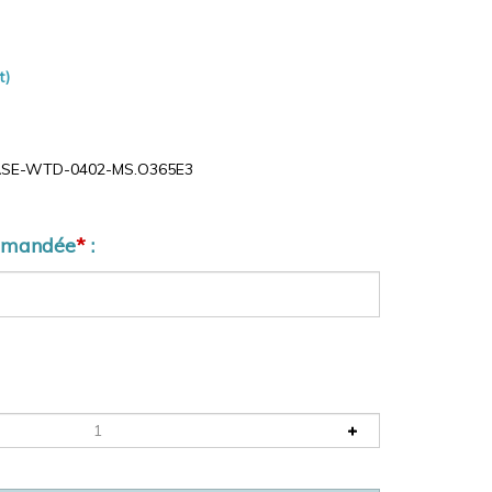
t)
SE-WTD-0402-MS.O365E3
demandée
*
: