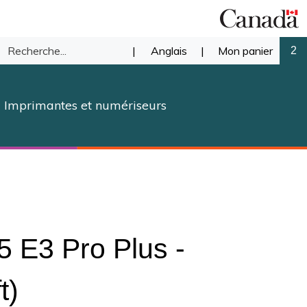
Recherche
|
Anglais
|
Mon panier
2
mettre
dans
Imprimantes et numériseurs
notre
herche
magasin.
5 E3 Pro Plus -
t)