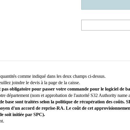
s quantités comme indiqué dans les deux champs ci-dessus.
illez joindre le devis à la page de la caisse.
 pas obligatoire pour passer votre commande pour le logiciel de ba
otre département (nom et approbation de l'autorité S32 Authority name a
 base sont traitées selon la politique de récupération des coûts. S
 moyen d'un accord de reprise-RA. Le coût de cet approvisionneme
le soit initiée par SPC).
nt.
as les renseignements demandés, votre commande pourrait être annu