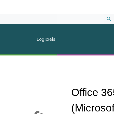
Sou
la
Logiciels
rec
Office 36
(Microsof