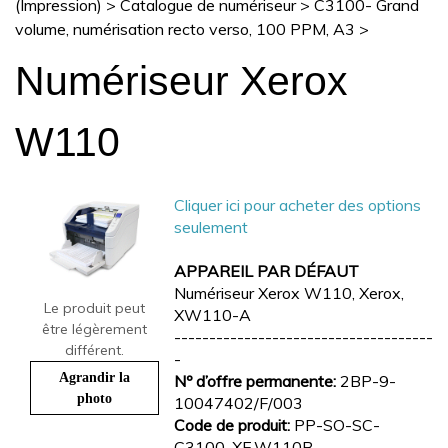
(Impression)
>
Catalogue de numériseur
>
C3100- Grand
volume, numérisation recto verso, 100 PPM, A3
>
Numériseur Xerox
W110
Cliquer ici pour acheter des options
seulement
APPAREIL PAR DÉFAUT
Numériseur Xerox W110, Xerox,
Le produit peut
XW110-A
être légèrement
-------------------------------------
différent.
-
Agrandir la
Nº d’offre permanente:
2BP-9-
photo
10047402/F/003
Code de produit:
PP-SO-SC-
C3100-XE.W110B