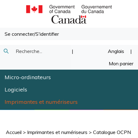
Passer
au
contenu
Se connecter
/
S'identifier
Recherche
|
Anglais
|
Soumettre
dans
Mon panier
la
notre
Micro-ordinateurs
recherche
magasin.
Logiciels
Imprimantes et numériseurs
Accueil
>
Imprimantes et numériseurs
>
Catalogue OCPN