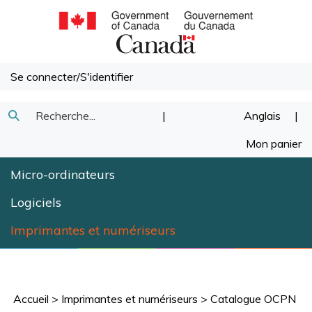
Passer
au
contenu
Se connecter
/
S'identifier
Recherche
|
Anglais
|
Soumettre
dans
Mon panier
la
notre
Micro-ordinateurs
recherche
magasin.
Logiciels
Imprimantes et numériseurs
Accueil
>
Imprimantes et numériseurs
>
Catalogue OCPN