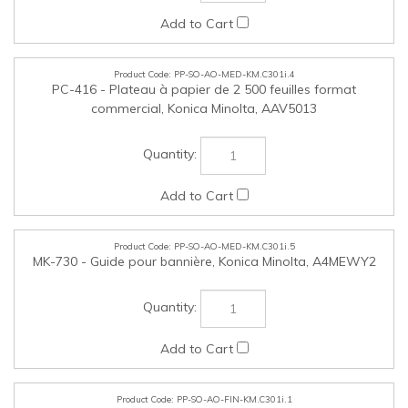
PP-SO-AO-MED-KM.C301i.5
MK-730 - Guide pour bannière, Konica Minolta, A4MEWY2
PP-SO-AO-FIN-KM.C301i.1
FS-539 SD - Agrafeuse de finition 50 feuilles + piqûre à
cheval, Konica Minolta, AAR4WYE
PP-SO-AO-FIN-KM.C301i.2
Agrafeuse de finition de sol à 50 feuilles FS-539 (nécessite
RU-513) (pour modèle C301i), Konica Minolta, AAR4WY3