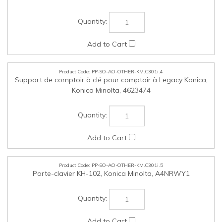
PP-SO-AO-OTHER-KM.C301i.6
Pavé numérique KP-101, Konica Minolta, A64TWY3
PP-SO-AO-OTHER-KM.C301i.7
Stylet pour série INFO-Palette , Konica Minolta, A161192000
Cochez les articles que vous voulez acheter, puis cliquez