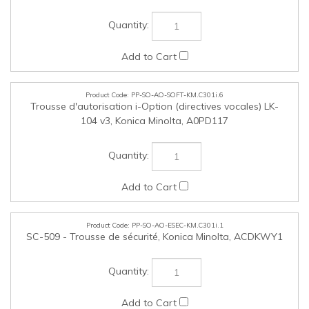
PP-SO-AO-OTHER-KM.C301i.1
Clavier de type ordinateur pour entrée de données
alphanumériques, Konica Minolta, 7640006869
PP-SO-AO-OTHER-KM.C301i.2
Agrafeuse de convenance C1, Konica Minolta, 7640013463
PP-SO-AO-OTHER-KM.C301i.3
Plaque de panneau de contrôle français, Konica Minolta,