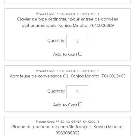
9969036802
PP-SO-AO-OTHER-KM.C301i.4
Support de comptoir à clé pour comptoir à Legacy Konica,
Konica Minolta, 4623474
PP-SO-AO-OTHER-KM.C301i.5
Porte-clavier KH-102, Konica Minolta, A4NRWY1