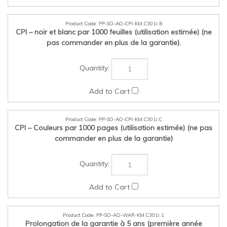
PP-SO-AO-CPI-KM.C301i.B
CPI – noir et blanc par 1000 feuilles (utilisation estimée) (ne
pas commander en plus de la garantie).
PP-SO-AO-CPI-KM.C301i.C
CPI – Couleurs par 1000 pages (utilisation estimée) (ne pas
commander en plus de la garantie)
PP-SO-AO-WAR-KM.C301i.1
Prolongation de la garantie à 5 ans (première année
incluse dans la base), surclasser à 5 ans, Konica Minolta,
garantie (ne pas commander si CPI est commandé)