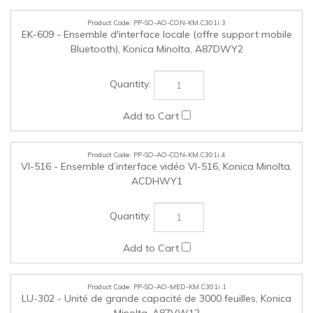
PP-SO-AO-CON-KM.C301i.4
VI-516 - Ensemble d’interface vidéo VI-516, Konica Minolta,
ACDHWY1
PP-SO-AO-MED-KM.C301i.1
LU-302 - Unité de grande capacité de 3000 feuilles, Konica
Minolta, A87VW12
PP-SO-AO-MED-KM.C301i.2
PC-116 - Cassette universelle et tiroir de rangement de 500
feuilles, Konica Minolta, AAV5WY1