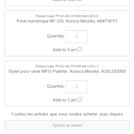
ENTREPRISE
MON COMPTE
LIENS RAPIDES
©
2026
Services partagés Canada.
Tous droits réservés.