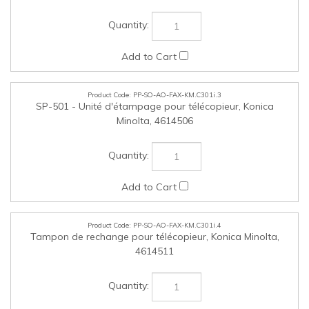
PP-SO-AO-FAX-KM.C301i.4
Tampon de rechange pour télécopieur, Konica Minolta,
4614511
PP-SO-AO-SOFT-KM.C301i.1
Trousse d'autorisation i-Option (police de code à barres) -
license électronique LK-106 v3, Konica Minolta, A0PD119
PP-SO-AO-SOFT-KM.C301i.2
Trousse d'autorisation i-Option (conversion de fichier
OOXML, Données d'image améliorées) LK-110 v2, Konica
Minolta, A0PD11U