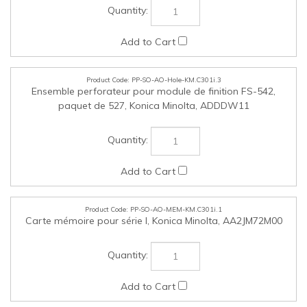
PP-SO-AO-Hole-KM.C301i.3
Ensemble perforateur pour module de finition FS-542,
paquet de 527, Konica Minolta, ADDDW11
PP-SO-AO-MEM-KM.C301i.1
Carte mémoire pour série I, Konica Minolta, AA2JM72M00
PP-SO-AO-FUR-KM.C301i.1
DK-516 - Tiroir de rangement du bureau de photocopie
seulement, Konica Minolta, 135700