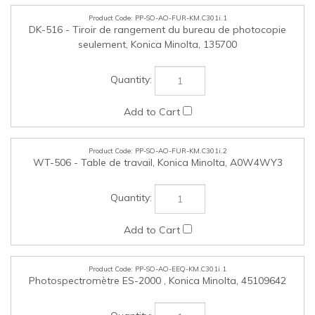
PP-SO-AO-FUR-KM.C301i.2
WT-506 - Table de travail, Konica Minolta, A0W4WY3
PP-SO-AO-EEQ-KM.C301i.1
Photospectromètre ES-2000 , Konica Minolta, 45109642
PP-SO-AO-CON-KM.C301i.1
UK-221 - Ensemble de mise à niveau pour réseau LAN sans
fil, Konica Minolta, ACDMWY1