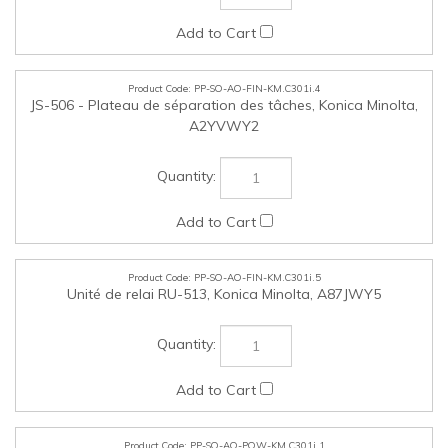
PP-SO-AO-FIN-KM.C301i.5
Unité de relai RU-513, Konica Minolta, A87JWY5
PP-SO-AO-POW-KM.C301i.1
Filtre électronique pour diagnostic ESP – 120V/15A, Konica
Minolta, XGPCS15DKM
PP-SO-AO-FAX-KM.C301i.1
FK-515 - Trousse de télécopieur (prend en charge les lignes
de télécopieur 3 et 4), trousse d'installation MK-742 requise,
Konica Minolta, A884W11