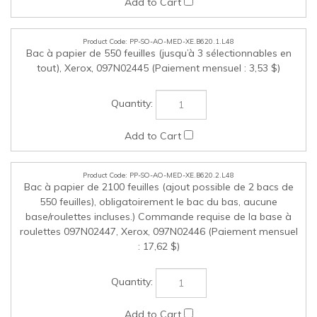
Bac à papier de 550 feuilles (jusqu’à 3 sélectionnables en
tout), Xerox, 097N02445 (Paiement mensuel : 3,53 $)
PP-SO-AO-MED-XE.B620.2.L48
Bac à papier de 2100 feuilles (ajout possible de 2 bacs de
550 feuilles), obligatoirement le bac du bas, aucune
base/roulettes incluses.) Commande requise de la base à
roulettes 097N02447, Xerox, 097N02446 (Paiement mensuel
: 17,62 $)
PP-SO-AO-POW-XE.B620.1.L48
Parasurtenseur avec protection de 20 A, Xerox, 544P66156
(Paiement mensuel : 2,85 $)