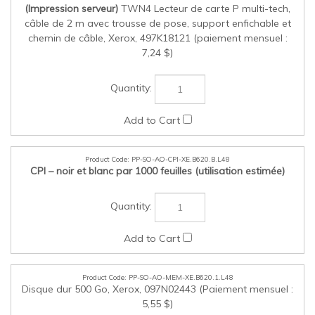
(Impression serveur)
TWN4 Lecteur de carte P multi-tech,
câble de 2 m avec trousse de pose, support enfichable et
chemin de câble, Xerox, 497K18121 (paiement mensuel :
7,24 $)
PP-SO-AO-CPI-XE.B620.B.L48
CPI – noir et blanc par 1000 feuilles (utilisation estimée)
PP-SO-AO-MEM-XE.B620.1.L48
Disque dur 500 Go, Xerox, 097N02443 (Paiement mensuel :
5,55 $)