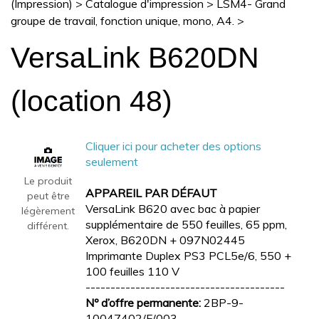
(Impression)
>
Catalogue d'impression
>
LSM4- Grand
groupe de travail, fonction unique, mono, A4.
>
VersaLink B620DN
(location 48)
Cliquer ici pour acheter des options
seulement
Le produit
APPAREIL PAR DÉFAUT
peut être
VersaLink B620 avec bac à papier
légèrement
supplémentaire de 550 feuilles, 65 ppm,
différent.
Xerox, B620DN + 097N02445
Imprimante Duplex PS3 PCL5e/6, 550 +
100 feuilles 110 V
----------------------------------------
Nº d’offre permanente:
2BP-9-
10047402/F/003