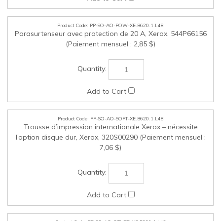
PP-SO-AO-SOFT-XE.B620.1.L48
Trousse d’impression internationale Xerox – nécessite
l’option disque dur, Xerox, 320S00290 (Paiement mensuel :
7,06 $)
PP-SO-AO-OTHER-XE.B620.1.L48
Trousse câble long RFID-PI, Xerox, 497K18490 (Paiement
mensuel : 13,45 $)