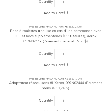
PP-SO-AO-FUR-XE.B620.2.L48
Base à roulettes (requise en cas d’une commande avec
HCF et bacs supplémentaires à 550 feuilles), Xerox,
097N02447 (Paiement mensuel : 5,53 $)
PP-SO-AO-CON-XE.B620.1.L48
Adaptateur réseau sans fil, Xerox, 097N02444 (Paiement
mensuel : 1,76 $)
PP-SO-AO-MED-XE.B620.1.L48