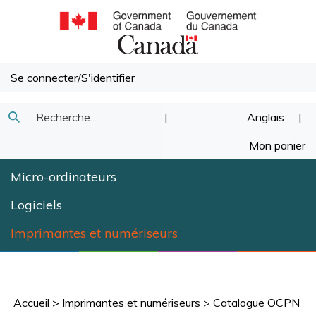
Passer
au
contenu
Se connecter
/
S'identifier
Recherche
|
Anglais
|
Soumettre
dans
Mon panier
la
notre
Micro-ordinateurs
recherche
magasin.
Logiciels
Imprimantes et numériseurs
Accueil
>
Imprimantes et numériseurs
>
Catalogue OCPN