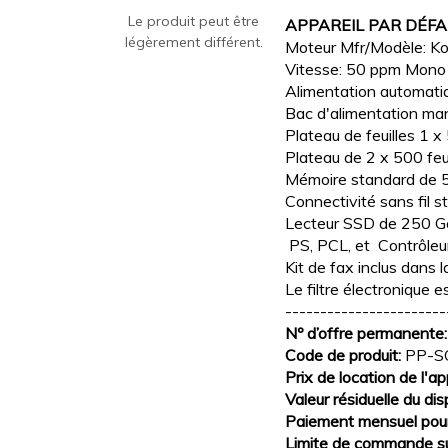
Le produit peut être
APPAREIL PAR DÉF
légèrement différent.
Moteur Mfr/Modèle: Ko
Vitesse: 50 ppm Mono
Alimentation automati
Bac d'alimentation man
Plateau de feuilles 1 
Plateau de 2 x 500 f
Mémoire standard de 
Connectivité sans fil sta
Lecteur SSD de 250 G
PS, PCL, et Contrôle
Kit de fax inclus dans l
Le filtre électronique e
-----------------------
Nº d’offre permanente
Code de produit:
PP-S
Prix de location de l'ap
Valeur résiduelle du dis
Paiement mensuel pour 
Limite de commande su