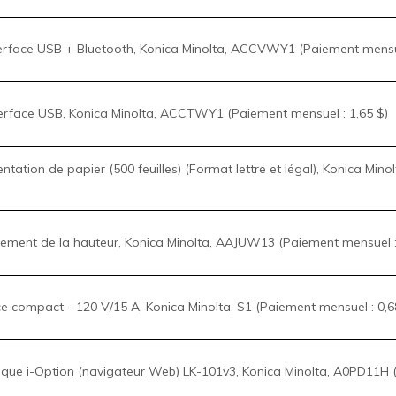
terface USB, Konica Minolta, ACCTWY1 (Paiement mensuel : 1,65 $)
ntation de papier (500 feuilles) (Format lettre et légal), Konica Mi
tement de la hauteur, Konica Minolta, AAJUW13 (Paiement mensuel :
ce compact - 120 V/15 A, Konica Minolta, S1 (Paiement mensuel : 0,6
onique i-Option (navigateur Web) LK-101v3, Konica Minolta, A0PD11H 
 i-Option (police de code à barres) - license électronique LK-106 v3
,54 $)
n i-Option (police OCR) LK-108, Konica Minolta, A0PD11G (Paiement m