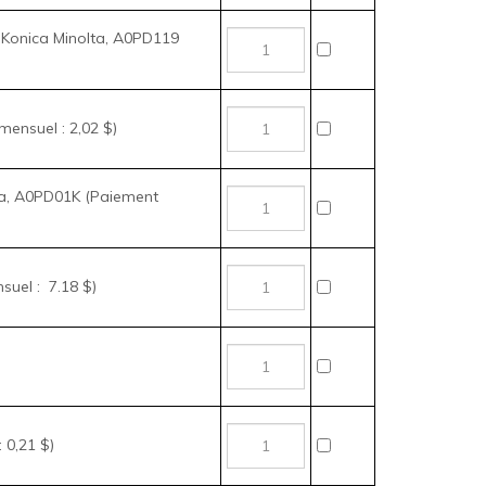
lta, A0PD01K (Paiement
suel : 7.18 $)
 0,21 $)
z les articles que vous voulez acheter, puis cliquez