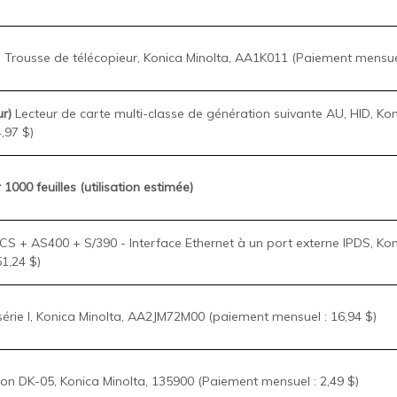
 Trousse de télécopieur, Konica Minolta, AA1K011 (Paiement mensuel
ur)
Lecteur de carte multi-classe de génération suivante AU, HID, Ko
,97 $)
 1000 feuilles (utilisation estimée)
S + AS400 + S/390 - Interface Ethernet à un port externe IPDS, Ko
1,24 $)
rie I, Konica Minolta, AA2JM72M00 (paiement mensuel : 16,94 $)
ion DK-05, Konica Minolta, 135900 (Paiement mensuel : 2,49 $)
terface USB + Bluetooth, Konica Minolta, ACCVWY1 (Paiement mensue