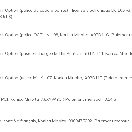
n i-Option (prise en charge de ThinPrint Client) LK-111, Konica Mino
n i-Option (unicode) LK-107, Konica Minolta, A0PD11F (Paiement men
-P01, Konica Minolta, A6XYWY1 ((Paiement mensuel : 3.14 $)
contrôle français, Konica Minolta, 9969475002 (Paiement mensuel :
nce C1, Konica Minolta, 7640013463 (Paiement mensuel : 3,28 $)
, Konica Minolta, ACCFWY1 (Paiement mensuel : 1,18 $)
Coche