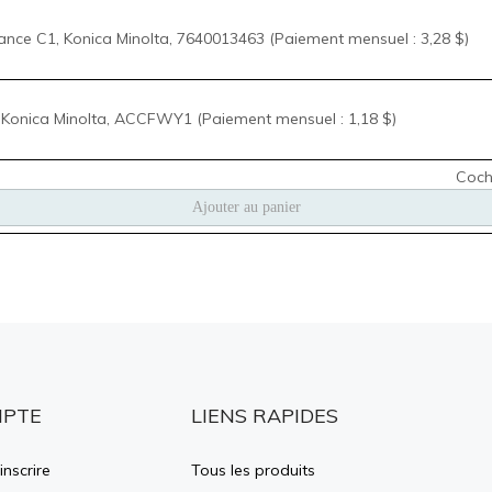
MPTE
LIENS RAPIDES
inscrire
Tous les produits
r
Aide générale APPRO TI
commande
Formulaires téléchargeables
aits
Clarification de la taxe
environnementale