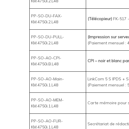
PP-SO-DU-FAX-
(Télécopieur)
FK-517 -
KM.4750i.2.L48
PP-SO-DU-PULL-
(Impression sur serve
KM.4750i.2.L48
(Paiement mensuel : 4
PP-SO-AO-CPI-
CPI – noir et blanc par
KM.4750i.B.L48
PP-SO-AO-Main-
LinkCom 5 S IPDS + SC
KM.4750i.1.L48
(Paiement mensuel : 5
PP-SO-AO-MEM-
Carte mémoire pour sé
KM.4750i.1.L48
PP-SO-AO-FUR-
Secrétariat de rédact
KM.4750i.1.L48
PP-SO-AO-CON-
EKP09 - Trousse d'in
KM.4750i.1.L48