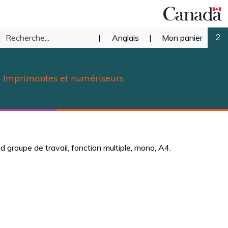
Recherche
|
Anglais
|
Mon panier
2
mettre
dans
Imprimantes et numériseurs
notre
herche
magasin.
groupe de travail, fonction multiple, mono, A4.