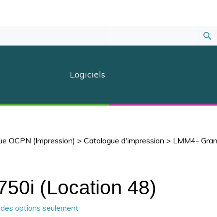
Sou
la
Logiciels
rec
ue OCPN (Impression)
>
Catalogue d'impression
>
LMM4- Grand 
750i (Location 48)
r des options seulement