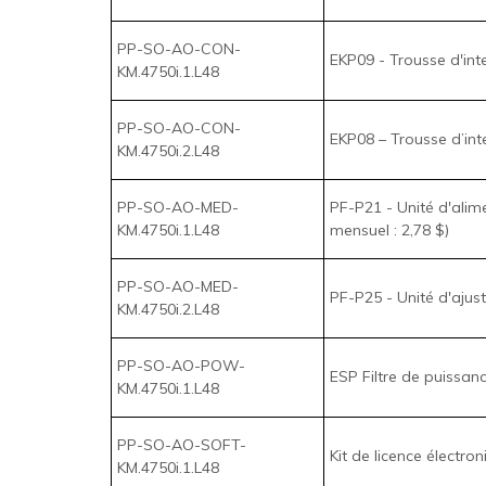
PP-SO-AO-CON-
EKP08 – Trousse d’in
KM.4750i.2.L48
PP-SO-AO-MED-
PF-P21 - Unité d'alime
KM.4750i.1.L48
mensuel : 2,78 $)
PP-SO-AO-MED-
PF-P25 - Unité d'ajus
KM.4750i.2.L48
PP-SO-AO-POW-
ESP Filtre de puissan
KM.4750i.1.L48
PP-SO-AO-SOFT-
Kit de licence électr
KM.4750i.1.L48
PP-SO-AO-SOFT-
Trousse d'autorisation
KM.4750i.2.L48
(Paiement mensuel : 8
PP-SO-AO-SOFT-
Trousse d'autorisatio
KM.4750i.3.L48