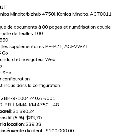
AUT
nica Minolta/bizhub 4750i, Konica Minolta, ACT8011
que de documents à 80 pages et numérisation double
uelle de feuilles 100
x 550
euilles supplémentaires PF-P21, ACEVWY1
5 Go
ndard et navigateur Web​​​​​​​
o
ur XPS
a configuration
st inclus dans la configuration.
-----------------
:
2BP-9-10047402/F/001
O-PR-LMM4-KM.4750i.L48
pareil:
$1,890.24
positif (5 %):
$83,70
la location:
$39,38
bséquente du client :
$100,000.00