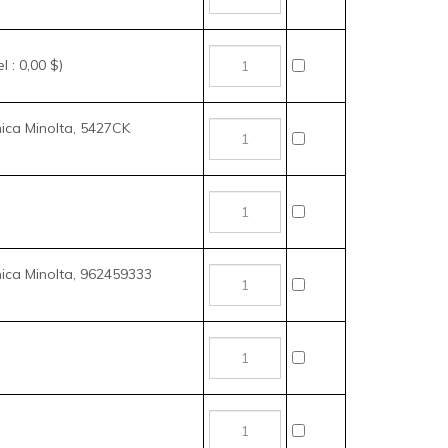
 : 0,00 $)
nica Minolta, 5427CK
nica Minolta, 962459333
l : 2,49 $)