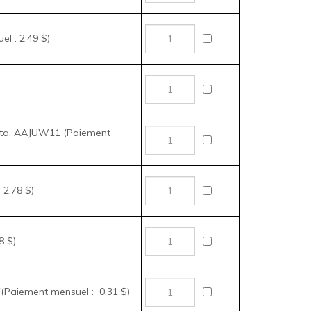
nolta, AAJUW11 (Paiement
 2,78 $)
8 $)
((Paiement mensuel : 0,31 $)
, Konica Minolta, A0PD119
ensuel : 2,02 $)