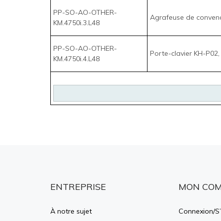
ENTREPRISE
MON CO
À notre sujet
Connexion
/
S’
FAQ WTPS
Voir le panie
Nous contacter
État de la 
Politique relative à la protection
Liste de souh
de la vie privée
Conditions