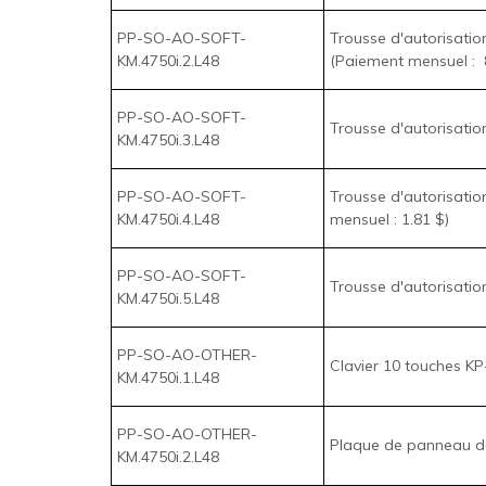
PP-SO-AO-SOFT-
Trousse d'autorisatio
KM.4750i.4.L48
mensuel : 1.81 $)
PP-SO-AO-SOFT-
Trousse d'autorisatio
KM.4750i.5.L48
PP-SO-AO-OTHER-
Clavier 10 touches KP
KM.4750i.1.L48
PP-SO-AO-OTHER-
Plaque de panneau de 
KM.4750i.2.L48
PP-SO-AO-OTHER-
Agrafeuse de convena
KM.4750i.3.L48
PP-SO-AO-OTHER-
Porte-clavier KH-P02
KM.4750i.4.L48