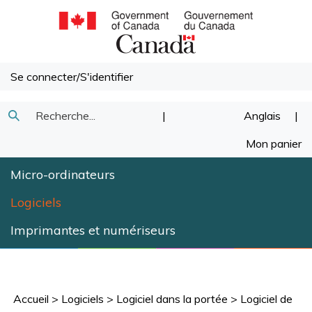
Passer
au
contenu
Se connecter
/
S'identifier
Recherche
|
Anglais
|
Soumettre
dans
Mon panier
la
notre
Micro-ordinateurs
recherche
magasin.
Logiciels
Imprimantes et numériseurs
Accueil
>
Logiciels
>
Logiciel dans la portée
>
Logiciel de