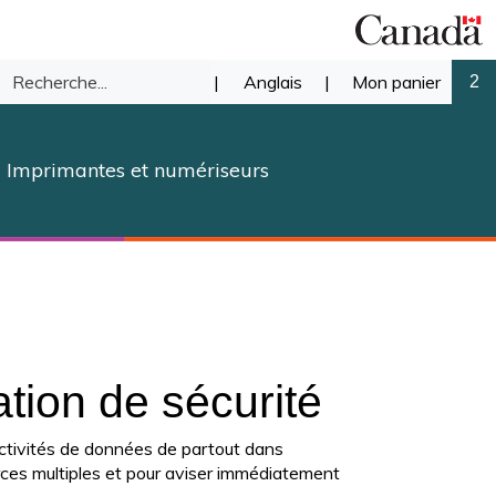
Recherche
|
Anglais
|
Mon panier
2
mettre
dans
Imprimantes et numériseurs
notre
herche
magasin.
ation de sécurité
 activités de données de partout dans
sources multiples et pour aviser immédiatement