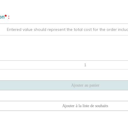
on
* :