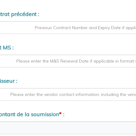
rat précédent :
 MS :
isseur :
ntant de la soumission
*
: