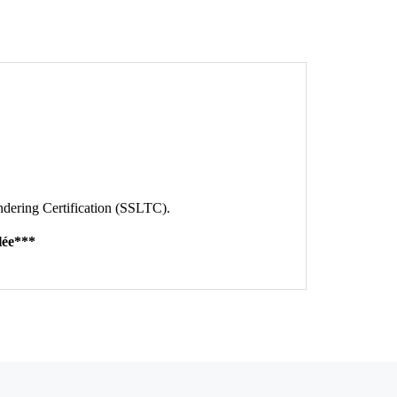
endering Certification (SSLTC).
lée***