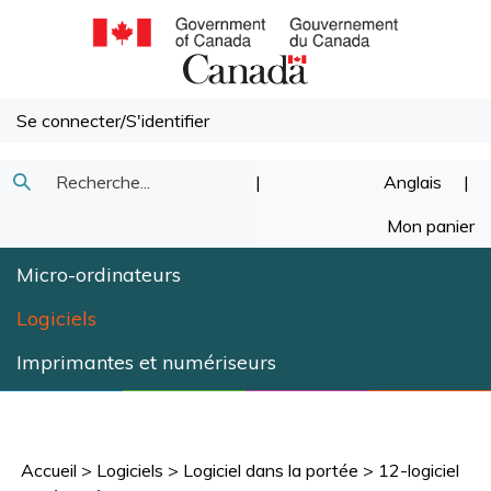
Passer
au
contenu
Se connecter
/
S'identifier
Recherche
|
Anglais
|
Soumettre
dans
Mon panier
la
notre
Micro-ordinateurs
recherche
magasin.
Logiciels
Imprimantes et numériseurs
Accueil
>
Logiciels
>
Logiciel dans la portée
>
12-logiciel