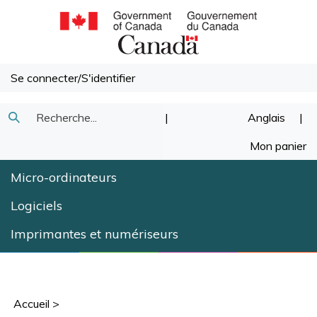
Passer
au
contenu
Se connecter
/
S'identifier
Recherche
|
Anglais
|
Soumettre
dans
Mon panier
la
notre
Micro-ordinateurs
recherche
magasin.
Logiciels
Imprimantes et numériseurs
Accueil
>