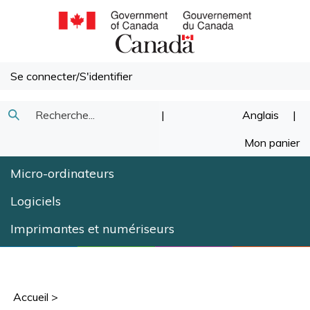
Passer
au
contenu
Se connecter
/
S'identifier
Recherche
|
Anglais
|
Soumettre
dans
Mon panier
la
notre
Micro-ordinateurs
recherche
magasin.
Logiciels
Imprimantes et numériseurs
Accueil
>