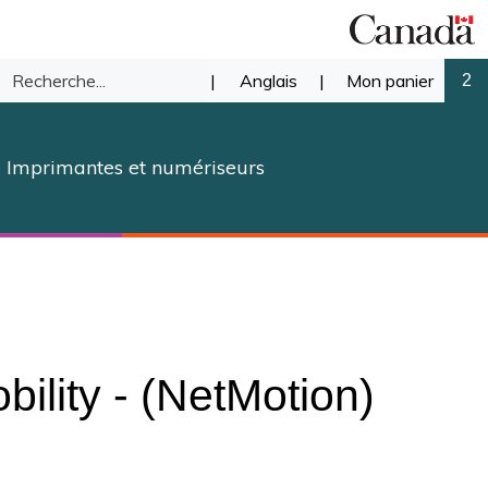
Recherche
|
Anglais
|
Mon panier
2
mettre
dans
Imprimantes et numériseurs
notre
herche
magasin.
ility - (NetMotion)