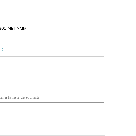
01-NET.NMM
*
: