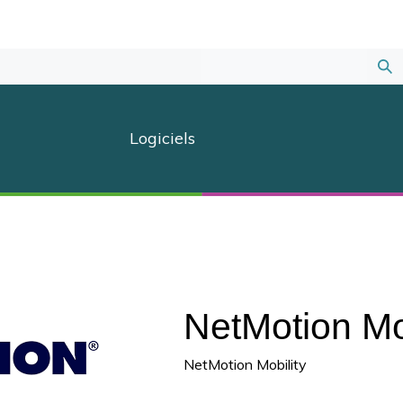
Sou
la
Logiciels
rec
NetMotion Mob
NetMotion Mobility