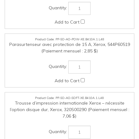
PP-SO-AO-POW-XE.B410A.1.L48
Parasurtenseur avec protection de 15 A, Xerox, 544P60519
(Paiement mensuel : 2,85 $)
PP-SO-AO-SOFT-XE.B410A.1.L48
Trousse d’impression internationale Xerox – nécessite
l’option disque dur, Xerox, 320S00290 (Paiement mensuel :
7,06 $)
Cochez les articles que vous voulez acheter, puis cliquez