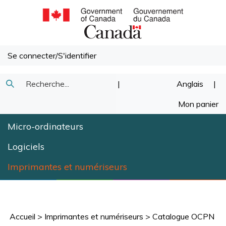
Passer
au
contenu
Se connecter
/
S'identifier
Recherche
|
Anglais
|
Soumettre
dans
Mon panier
la
notre
Micro-ordinateurs
recherche
magasin.
Logiciels
Imprimantes et numériseurs
Accueil
>
Imprimantes et numériseurs
>
Catalogue OCPN