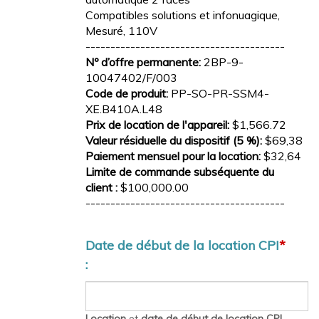
Compatibles solutions et infonuagique,
Mesuré, 110V
----------------------------------------
Nº d’offre permanente:
2BP-9-
10047402/F/003
Code de produit:
PP-SO-PR-SSM4-
XE.B410A.L48
Prix de location de l'appareil:
$1,566.72
Valeur résiduelle du dispositif (5 %):
$69,38
Paiement mensuel pour la location:
$32,64
Limite de commande subséquente du
client :
$100,000.00
----------------------------------------
Date de début de la location CPI
*
:
Location
et
date de début de location CPI