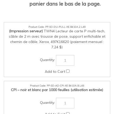
panier dans le bas de la page.
PP-SO-DU-PULL-XE.B410A.2.L48
(Impression serveur)
TWN4 Lecteur de carte P multi-tech,
câble de 2 m avec trousse de pose, support enfichable et
chemin de câble, Xerox, 497K16620 (paiement mensuel :
7,24 $)
PP-SO-AO-CPI-XE.B410A.B.L48
CPI – noir et blanc par 1000 feuilles (utilisation estimée)