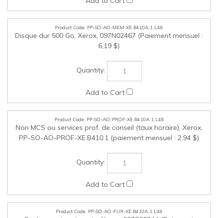
PP-SO-AO-MEM-XE.B410A.1.L48
Disque dur 500 Go, Xerox, 097N02467 (Paiement mensuel :
6,19 $)
PP-SO-AO-PROF-XE.B410A.1.L48
Non MCS ou services prof. de conseil (taux horaire), Xerox,
PP-SO-AO-PROF-XE.B410.1 (paiement mensuel : 2,94 $)
PP-SO-AO-FUR-XE.B410A.1.L48
Socle pour imprimante, Xerox, 097S05244 (Paiement
mensuel : 4,92 $)