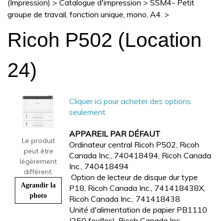
(Impression)
>
Catalogue d'impression
>
SSM4- Petit
groupe de travail, fonction unique, mono, A4.
>
Ricoh P502 (Location
24)
Cliquer ici pour acheter des options
seulement
APPAREIL PAR DÉFAUT
Le produit
Ordinateur central Ricoh P502, Ricoh
peut être
Canada Inc., 740418494, Ricoh Canada
légèrement
Inc., 740418494
différent.
Option de lecteur de disque dur type
Agrandir la
P18, Ricoh Canada Inc., 741418438X,
photo
Ricoh Canada Inc., 741418438
Unité d'alimentation de papier PB1110
(250 feuilles), Ricoh Canada Inc.,