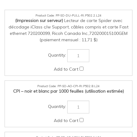
PP-SO-DU-PULL-RI.P502.2.L24
(Impression sur serveur)
Lecteur de carte Spider avec
décodage iClass c/w Support, câbles compris et carte Fast
ethernet 720200099, Ricoh Canada Inc.,720200015100GEM
(paiement mensuel : 11,71 $)​​​​​​​
PP-SO-AO-CPI-RI.P502.B.L24
CPI – noir et blanc par 1000 feuilles (utilisation estimée)
PP-SO-AO-MEM-RI.P502.1.L24
Option de lecteur de disque dur type P18, Ricoh Canada