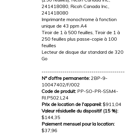
241418080, Ricoh Canada Inc.,
241418080
Imprimante monochrome à fonction
unique de 43 ppm A4
Tiroir de 1 à 500 feuilles, Tiroir de 1 à
250 feuilles plus passe-copie à 100
feuilles
Lecteur de disque dur standard de 320
Go
----------------------------------------
Nº d’offre permanente:
2BP-9-
10047402/F/002
Code de produit:
PP-SO-PR-SSM4-
RI.P502.L24
Prix de location de l'appareil:
$911,04
Valeur résiduelle du dispositif (15 %):
$144,35
Paiement mensuel pour la location:
$37,96