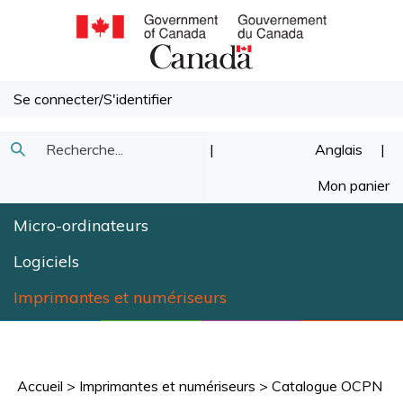
Passer
au
contenu
Se connecter
/
S'identifier
Recherche
|
Anglais
|
Soumettre
dans
Mon panier
la
notre
Micro-ordinateurs
recherche
magasin.
Logiciels
Imprimantes et numériseurs
Accueil
>
Imprimantes et numériseurs
>
Catalogue OCPN