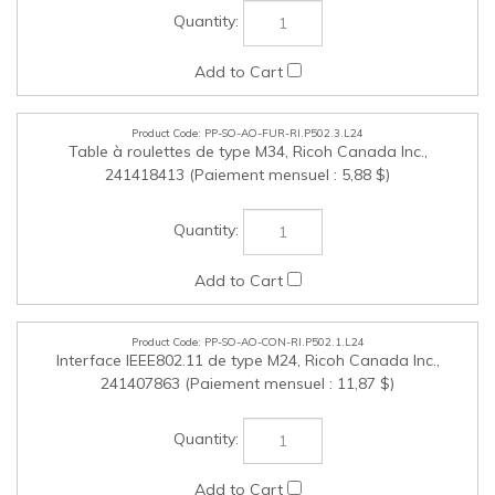
PP-SO-AO-FUR-RI.P502.3.L24
Table à roulettes de type M34, Ricoh Canada Inc.,
241418413 (Paiement mensuel : 5,88 $)
PP-SO-AO-CON-RI.P502.1.L24
Interface IEEE802.11 de type M24, Ricoh Canada Inc.,
241407863 (Paiement mensuel : 11,87 $)
PP-SO-AO-CON-RI.P502.2.L24
Option de serveur pour appareil de type M37, Ricoh