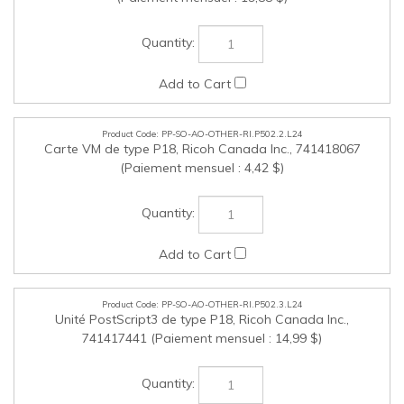
PP-SO-AO-OTHER-RI.P502.3.L24
Unité PostScript3 de type P18, Ricoh Canada Inc.,
741417441 (Paiement mensuel : 14,99 $)
Cochez les articles que vous voulez acheter, puis cliquez