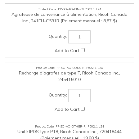
PP-SO-AO-CONS-RI.P502.1.L24
Recharge d'agrafes de type T, Ricoh Canada Inc.,
245415010
PP-SO-AO-OTHER-RI.P502.1.L24
Unité IPDS type P18, Ricoh Canada Inc., 720418444
(Paiement mensuel : 19,88 $)
PP-SO-AO-OTHER-RI.P502.2.L24
Carte VM de type P18, Ricoh Canada Inc., 741418067
(Paiement mensuel : 4,42 $)