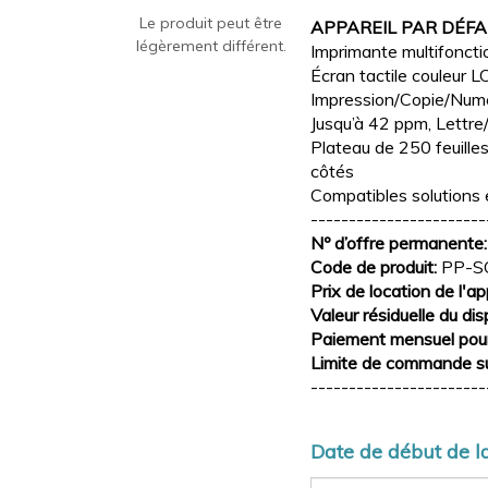
Le produit peut être
APPAREIL PAR DÉF
légèrement différent.
Imprimante multifoncti
Écran tactile couleur 
Impression/Copie/Numé
Jusqu’à 42 ppm, Lettre
Plateau de 250 feuille
côtés
Compatibles solutions 
-----------------------
Nº d’offre permanente
Code de produit:
PP-S
Prix de location de l'ap
Valeur résiduelle du dis
Paiement mensuel pour 
Limite de commande su
-----------------------
Date de début de la