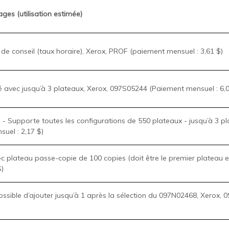
ges (utilisation estimée)
de conseil (taux horaire), Xerox, PROF (paiement mensuel : 3,61 $)
lé avec jusqu’à 3 plateaux, Xerox, 097S05244 (Paiement mensuel : 6,0
 - Supporte toutes les configurations de 550 plateaux - jusqu’à 3 pl
el : 2,17 $)
c plateau passe-copie de 100 copies (doit être le premier plateau ext
el : 6,35 $)
Possible d’ajouter jusqu’à 1 après la sélection du 097N02468, Xerox
ction de 15 A, Xerox, 544P60519 (Paiement mensuel : 3,49 $)
Coche