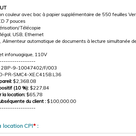
AUT
on couleur avec bac à papier supplémentaire de 550 feuilles 
LCD 7 pouces
risation/Télécopie
/légal, USB, Ethernet
s, Alimenteur automatique de documents à lecture simultanée de
et infonuagique, 110V
-----------------
:
2BP-9-10047402/F/003
O-PR-SMC4-XE.C415B.L36
pareil:
$2,368.08
positif (10 %):
$227,84
la location:
$65,78
bséquente du client :
$100,000.00
-----------------
 location CPI
*
: