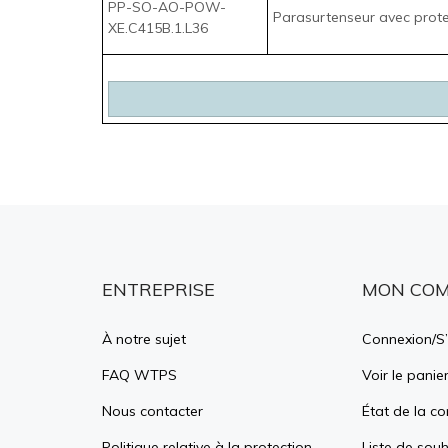
ENTREPRISE
MON CO
À notre sujet
Connexion
/
S’
FAQ WTPS
Voir le panie
Nous contacter
État de la 
Politique relative à la protection
Liste de souh
de la vie privée
Conditions