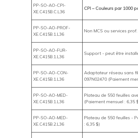
CPI – Couleurs par 1000 pa
XE.C415B.C.L36
PP-SO-AO-PROF-
Non MCS ou services prof. 
XE.C415B.1.L36
PP-SO-AO-FUR-
Support - peut être instal
XE.C415B.1.L36
PP-SO-AO-CON-
Adaptateur réseau sans fil
XE.C415B.1.L36
097N02470 (Paiement mensu
PP-SO-AO-MED-
Plateau de 550 feuilles ave
XE.C415B.1.L36
097N02468 (Paiement mensu
PP-SO-AO-MED-
Plateau de 550 feuilles - 
XE.C415B.2.L36
mensuel : 6,35 $)
PP-SO-AO-POW-
Parasurtenseur avec prote
XE.C415B.1.L36