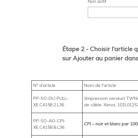
Non actif
Étape 2 - Choisir l'article
sur Ajouter au panier dans
Nº d’article
Nom de l'article
PP-SO-DU-PULL-
(Impression serveur) TWN4L
XE.C415B.2.L36
de câble, Xerox, 101L01257
PP-SO-AO-CPI-
CPI – noir et blanc par 1000
XE.C415B.B.L36
PP-SO-AO-CPI-