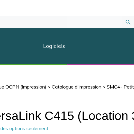
Sou
la
Logiciels
rec
ue OCPN (Impression)
>
Catalogue d'impression
>
SMC4- Petit g
rsaLink C415 (Location 
r des options seulement