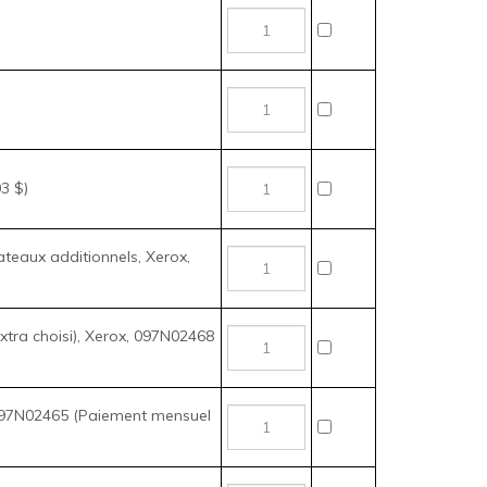
3 $)
ateaux additionnels, Xerox,
ra choisi), Xerox,
, 097N02465 (Paiement
z les articles que vous voulez acheter, puis cliquez