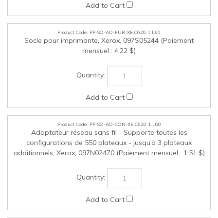
PP-SO-AO-FUR-XE.C620.1.L60
Socle pour imprimante, Xerox, 097S05244 (Paiement
mensuel : 4,22 $)
PP-SO-AO-CON-XE.C620.1.L60
Adaptateur réseau sans fil - Supporte toutes les
configurations de 550 plateaux - jusqu’à 3 plateaux
additionnels, Xerox, 097N02470 (Paiement mensuel : 1,51 $)
PP-SO-AO-MED-XE.C620.1.L60
Bac à papier de 550 feuilles – ajout max. de 3, Xerox,
097N02441 (Paiement mensuel : 3,03 $)