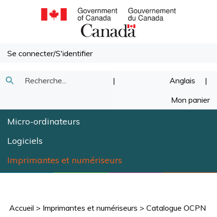
Passer
au
contenu
Se connecter
/
S'identifier
Recherche
|
Anglais
|
Soumettre
dans
Mon panier
la
notre
Micro-ordinateurs
recherche
magasin.
Logiciels
Imprimantes et numériseurs
Accueil
>
Imprimantes et numériseurs
>
Catalogue OCPN