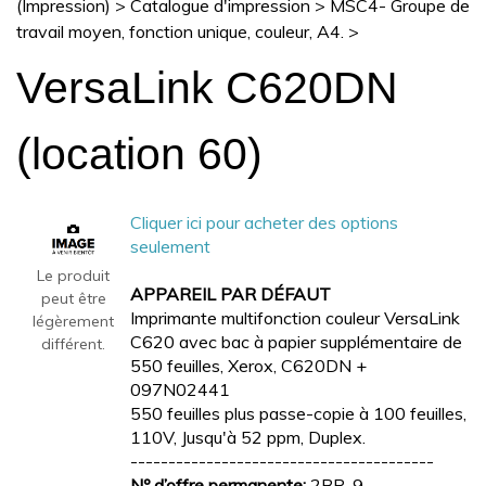
(Impression)
>
Catalogue d'impression
>
MSC4- Groupe de
travail moyen, fonction unique, couleur, A4.
>
VersaLink C620DN
(location 60)
Cliquer ici pour acheter des options
seulement
Le produit
APPAREIL PAR DÉFAUT
peut être
Imprimante multifonction couleur VersaLink
légèrement
C620 avec bac à papier supplémentaire de
différent.
550 feuilles, Xerox, C620DN +
097N02441
550 feuilles plus passe-copie à 100 feuilles,
110V, Jusqu'à 52 ppm, Duplex.
----------------------------------------
Nº d’offre permanente:
2BP-9-