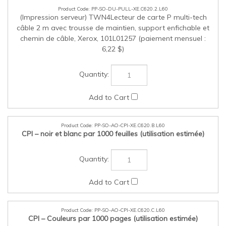
PP-SO-DU-PULL-XE.C620.2.L60
(Impression serveur) TWN4Lecteur de carte P multi-tech
câble 2 m avec trousse de maintien, support enfichable et
chemin de câble, Xerox, 101L01257 (paiement mensuel :
6,22 $)
PP-SO-AO-CPI-XE.C620.B.L60
CPI – noir et blanc par 1000 feuilles (utilisation estimée)
PP-SO-AO-CPI-XE.C620.C.L60
CPI – Couleurs par 1000 pages (utilisation estimée)