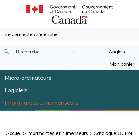
Passer
au
contenu
Se connecter
/
S'identifier
Recherche
|
Anglais
|
Soumettre
dans
Mon panier
la
notre
Micro-ordinateurs
recherche
magasin.
Logiciels
Imprimantes et numériseurs
Accueil
>
Imprimantes et numériseurs
>
Catalogue OCPN