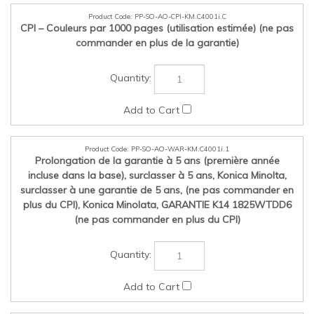
CPI – Couleurs par 1000 pages (utilisation estimée) (ne pas
commander en plus de la garantie)
PP-SO-AO-WAR-KM.C4001i.1
Prolongation de la garantie à 5 ans (première année
incluse dans la base), surclasser à 5 ans, Konica Minolta,
surclasser à une garantie de 5 ans, (ne pas commander en
plus du CPI), Konica Minolata, GARANTIE K14 1825WTDD6
(ne pas commander en plus du CPI)
PP-SO-AO-Main-KM.C4001i.1
LinkCom 5 S IPDS + SCS + AS400 + S/390 - Interface
Ethernet à un port externe IPDS, Konica Minolta, 962459333