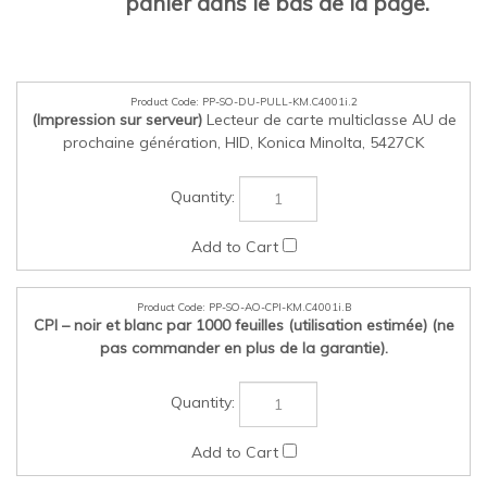
PP-SO-DU-PULL-KM.C4001i.2
(Impression sur serveur)
Lecteur de carte multiclasse AU de
prochaine génération, HID, Konica Minolta, 5427CK
PP-SO-AO-CPI-KM.C4001i.B
CPI – noir et blanc par 1000 feuilles (utilisation estimée) (ne
pas commander en plus de la garantie).
PP-SO-AO-CPI-KM.C4001i.C