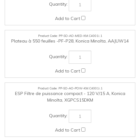
PP-SO-AO-MED-KM.C4001i.1
Plateau à 550 feuilles -PF-P28, Konica Minolta, AAJUW14
PP-SO-AO-POW-KM.C4001i.1
ESP Filtre de puissance compact - 120 V/15 A, Konica
Minolta, XGPCS15DKM
Cochez les articles que vous voulez acheter, puis cliquez