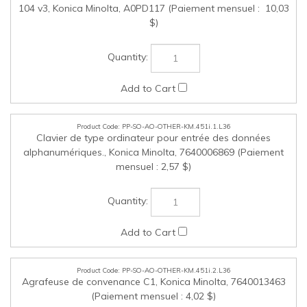
(Paiement mensuel : 4,02 $)
PP-SO-AO-OTHER-KM.451i.3.L36
Porte-clavier KH-102, Konica Minolta, A4NRWY1 (Paiement
mensuel : 1,45 $)
PP-SO-AO-OTHER-KM.451i.4.L36
Pavé numérique KP-101 pour ancien modèle 450i
seulement, Konica Minolta, A64TWY3 (Paiement mensuel :
1,41 $)