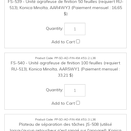
RU-513), Konica Minolta, AAR5WY1 (Paiement mensuel :
33,21 $)
PP-SO-AO-FIN-KM.451i.3.L36
Plateau de séparation des tâches JS-508 (utilisé
lorsqu'aucun retoucheur n'est rangé sur l'appareil), Konica
Minolta, ACV2WY1 (Paiement mensuel : 5,08 $)
PP-SO-AO-FIN-KM.451i.4.L36
JS-602 - Plateau de séparation des tâches, Konica Minolta,
A10CWY2 (Paiement mensuel : 5,08 $)