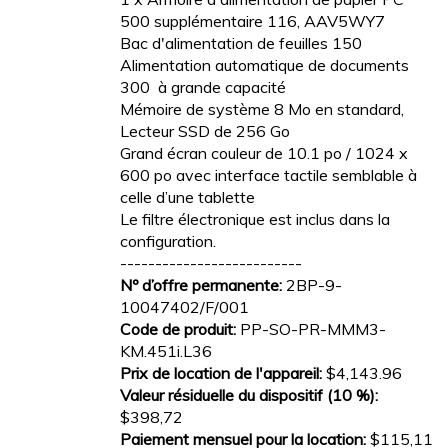
500 supplémentaire 116, AAV5WY7
Bac d'alimentation de feuilles 150
Alimentation automatique de documents
300 à grande capacité
Mémoire de système 8 Mo en standard,
Lecteur SSD de 256 Go
Grand écran couleur de 10.1 po / 1024 x
600 po avec interface tactile semblable à
celle d’une tablette
Le filtre électronique est inclus dans la
configuration.
--------------------------
Nº d’offre permanente:
2BP-9-
10047402/F/001
Code de produit:
PP-SO-PR-MMM3-
KM.451i.L36
Prix de location de l'appareil:
$4,143.96
Valeur résiduelle du dispositif (10 %):
$398,72
Paiement mensuel pour la location:
$115,11