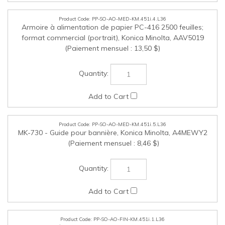
PP-SO-AO-MED-KM.451i.5.L36
MK-730 - Guide pour bannière, Konica Minolta, A4MEWY2
(Paiement mensuel : 8,46 $)
PP-SO-AO-FIN-KM.451i.1.L36
FS-539 - Unité agrafeuse de finition 50 feuilles (requiert RU-
513), Konica Minolta, AAR4WY3 (Paiement mensuel : 16,65
$)
PP-SO-AO-FIN-KM.451i.2.L36
FS-540 - Unité agrafeuse de finition 100 feuilles (requiert