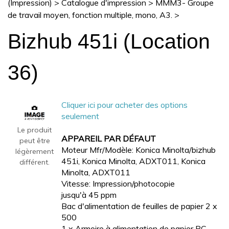
(Impression)
>
Catalogue d'impression
>
MMM3- Groupe
de travail moyen, fonction multiple, mono, A3.
>
Bizhub 451i (Location
36)
Cliquer ici pour acheter des options
seulement
Le produit
APPAREIL PAR DÉFAUT
peut être
Moteur Mfr/Modèle: Konica Minolta/bizhub
légèrement
451i, Konica Minolta, ADXT011, Konica
différent.
Minolta, ADXT011
Vitesse: Impression/photocopie
jusqu'à 45 ppm
Bac d'alimentation de feuilles de papier 2 x
500
1 x Armoire à alimentation de papier PC