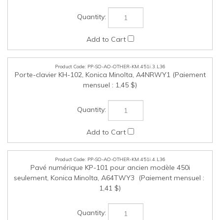
PP-SO-AO-OTHER-KM.451i.5.L36
Stylet pour série INFO-Palette , Konica Minolta, A161192000
(Paiement mensuel : 0,36 $)
PP-SO-AO-OTHER-KM.451i.6.L36
Pavé numérique KP-102 pour modèle 451i actuel, Konica
Minolta, ACCJWY1 (Paiement mensuel : 1,41 $)
Cochez les articles que vous voulez acheter, puis cliquez