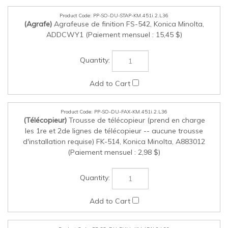
PP-SO-DU-STAP-KM.451i.2.L36
(Agrafe)
Agrafeuse de finition FS-542, Konica Minolta,
ADDCWY1 (Paiement mensuel : 15,45 $)
PP-SO-DU-FAX-KM.451i.2.L36
(Télécopieur)
Trousse de télécopieur (prend en charge
les 1re et 2de lignes de télécopieur -- aucune trousse
d'installation requise) FK-514, Konica Minolta, A883012
(Paiement mensuel : 2,98 $)
PP-SO-DU-PULL-KM.451i.2.L36
(Impression sur serveur)
Lecteur de cartes multi-classe AU