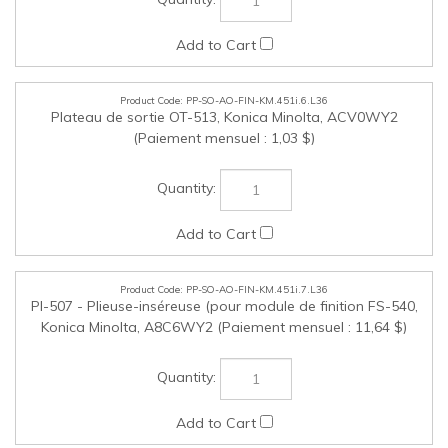
PP-SO-AO-FIN-KM.451i.7.L36
PI-507 - Plieuse-inséreuse (pour module de finition FS-540,
Konica Minolta, A8C6WY2 (Paiement mensuel : 11,64 $)
PP-SO-AO-FIN-KM.451i.8.L36
ZU- 609 - Unité repliable en Z (pour module de finition FS-
540), Konica Minolta, A63GWY2 (Paiement mensuel : 63,95
$)
PP-SO-AO-POW-KM.451i.1.L36
Filtre électronique pour diagnostic ESP – 120V/15A, Konica
Minolta, XGPCS15DKM (Paiement mensuel : 2,67 $)