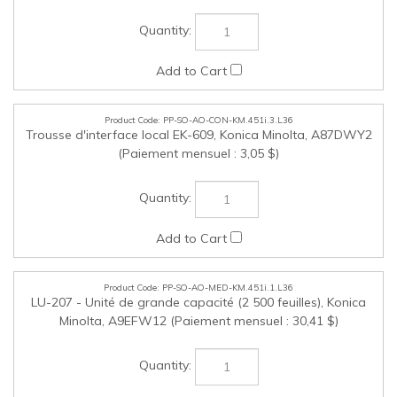
(Paiement mensuel : 3,05 $)
PP-SO-AO-MED-KM.451i.1.L36
LU-207 - Unité de grande capacité (2 500 feuilles), Konica
Minolta, A9EFW12 (Paiement mensuel : 30,41 $)
PP-SO-AO-MED-KM.451i.2.L36
Armoire à alimentation de papier PC-116 - Une cassette
universelle de 500 feuilles et un tiroir de rangement, Konica
Minolta, AAV5WT7 (Paiement mensuel : 4,83 $)