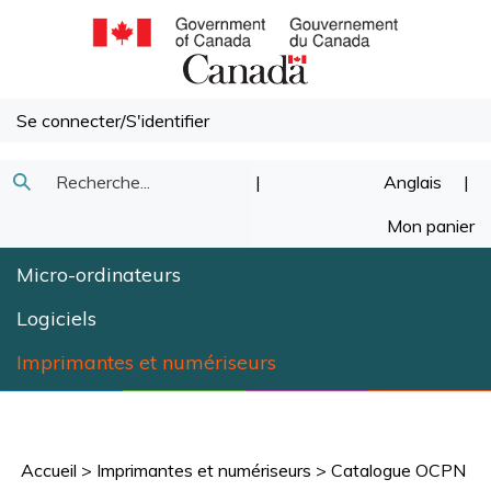
Passer
au
contenu
Se connecter
/
S'identifier
Recherche
|
Anglais
|
Soumettre
dans
Mon panier
la
notre
Micro-ordinateurs
recherche
magasin.
Logiciels
Imprimantes et numériseurs
Accueil
>
Imprimantes et numériseurs
>
Catalogue OCPN