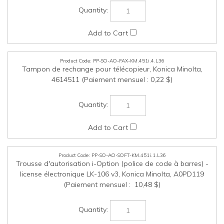
license électronique LK-106 v3, Konica Minolta, A0PD119
(Paiement mensuel : 10,48 $)
PP-SO-AO-SOFT-KM.451i.2.L36
Trousse d'autorisation i-Option (conversion de fichier
OOXML, Données d'image améliorées) LK-110 v2, Konica
Minolta, A0PD11U (Paiement mensuel : 8,91 $)
PP-SO-AO-SOFT-KM.451i.3.L36
Trousse d'autorisation i-Option (police OCR) LK-108, Konica
Minolta, A0PD11G (Paiement mensuel : 2,48 $)