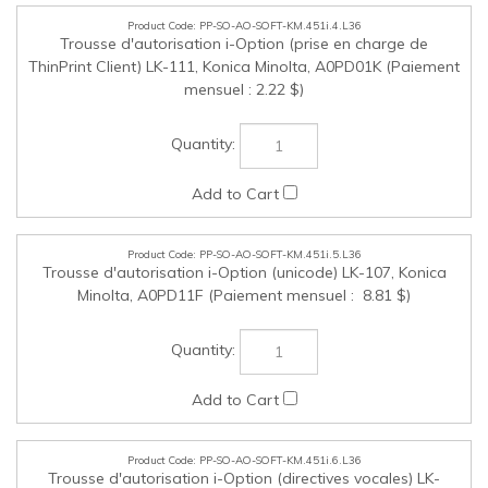
PP-SO-AO-SOFT-KM.451i.6.L36
Trousse d'autorisation i-Option (directives vocales) LK-
104 v3, Konica Minolta, A0PD117 (Paiement mensuel : 10,03
$)
PP-SO-AO-OTHER-KM.451i.1.L36
Clavier de type ordinateur pour entrée des données
alphanumériques., Konica Minolta, 7640006869 (Paiement
mensuel : 2,57 $)
PP-SO-AO-OTHER-KM.451i.2.L36
Agrafeuse de convenance C1, Konica Minolta, 7640013463