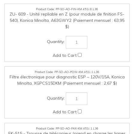
PP-SO-AO-FAX-KM.451i.1.L36
FK-515 - Trousse de télécopieur (prend en charge les lignes
de télécopieur 3 et 4), trousse d'installation MK-742 requise,
Konica Minolta, A884W11 (Paiement mensuel : 13,02 $)
PP-SO-AO-FAX-KM.451i.2.L36
Trousse d'installation de télécopieur MK-742, Konica
Minolta, A886WY1 (Paiement mensuel : 1,35 $)