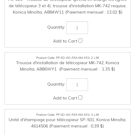
PP-SO-AO-FAX-KM.451i.3.L36
Unité d'étampage pour télécopieur SP-501, Konica Minolta,
4614506 (Paiement mensuel : 0,39 $)
PP-SO-AO-FAX-KM.451i.4.L36
Tampon de rechange pour télécopieur, Konica Minolta,
4614511 (Paiement mensuel : 0,22 $)
PP-SO-AO-SOFT-KM.451i.1.L36
Trousse d'autorisation i-Option (police de code à barres) -