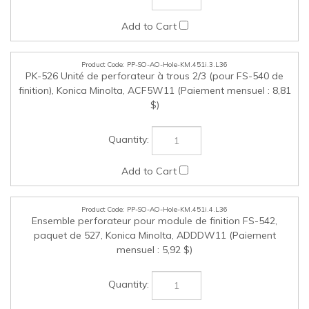
PP-SO-AO-Hole-KM.451i.3.L36
PK-526 Unité de perforateur à trous 2/3 (pour FS-540 de
finition), Konica Minolta, ACF5W11 (Paiement mensuel : 8,81
$)
PP-SO-AO-Hole-KM.451i.4.L36
Ensemble perforateur pour module de finition FS-542,
paquet de 527, Konica Minolta, ADDDW11 (Paiement
mensuel : 5,92 $)
PP-SO-AO-MEM-KM.451i.1.L36
Carte mémoire pour série I, Konica Minolta, AA2JM72M00
(paiement mensuel : 20,78 $)