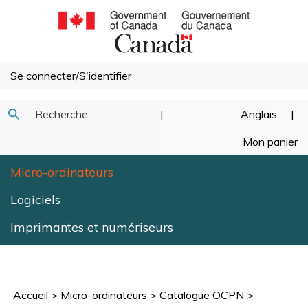
Passer
au
contenu
Se connecter
/
S'identifier
Recherche
|
Anglais
|
Soumettre
dans
Mon panier
la
notre
Micro-ordinateurs
recherche
magasin.
Logiciels
Imprimantes et numériseurs
Accueil
>
Micro-ordinateurs
>
Catalogue OCPN
>