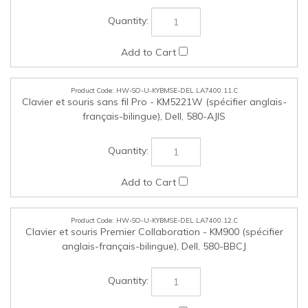
HW-SO-U-KYBMSE-DEL.LA7400.12.C
Clavier et souris Premier Collaboration - KM900 (spécifier
anglais-français-bilingue), Dell, 580-BBCJ
HW-SO-U-AMON-DEL.LA7400.13.C
Moniteur portable USB-C 14 po – 1920x1080 FHD - P1424H,
Dell, 210-BQJT