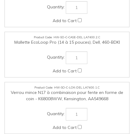
Mallette EcoLoop Pro (14 à 15 pouces), Dell, 460-BDKI
HW-SO-C-LOK-DEL.LA7400.1.C
Verrou mince N17 à combinaison pour fente en forme de
coin - K68008WW, Kensington, AA549668
HW-SO-C-LOK-DEL.LA7400.2.C
Verrou mince à clé N17 2.0 pour fente en forme de coin -
K60500WW, Kensington, AB868419