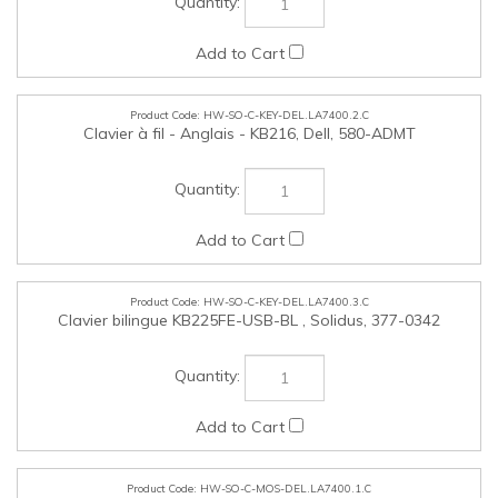
HW-SO-C-KEY-DEL.LA7400.2.C
Clavier à fil - Anglais - KB216, Dell, 580-ADMT
HW-SO-C-KEY-DEL.LA7400.3.C
Clavier bilingue KB225FE-USB-BL , Solidus, 377-0342
HW-SO-C-MOS-DEL.LA7400.1.C
Souris optique USB - MS116, Dell, 275-BBCB