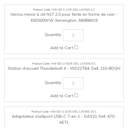
HW-SO-U-DOK-DEL.LA7400.9.C
Station d’accueil Thunderbolt 4 - WD22TB4, Dell, 210-BDQH
HW-SO-U-DOK-DEL.LA7400.10.C
Adaptateur multiport USB-C 7-en-1 - DA310, Dell, 470-
AETL
HW-SO-U-KYBMSE-DEL.LA7400.11.C
Clavier et souris sans fil Pro - KM5221W (spécifier anglais-
français-bilingue), Dell, 580-AJIS