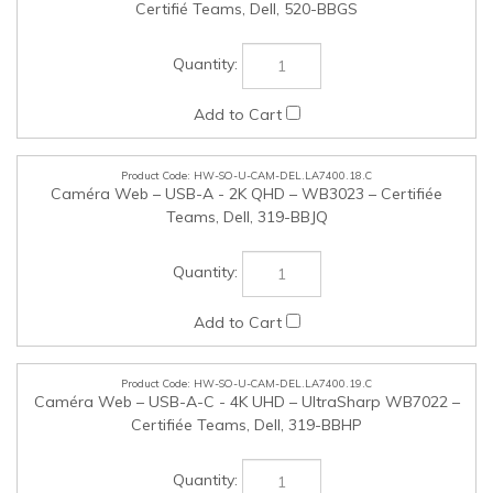
HW-SO-U-CAM-DEL.LA7400.19.C
Caméra Web – USB-A-C - 4K UHD – UltraSharp WB7022 –
Certifiée Teams, Dell, 319-BBHP
HW-SO-U-ADPT-DEL.LA7400.20.C
Adaptateur Ethernet USB-C vers 2.5 Go/s, Dell, 750-BBKR
Cochez les articles que vous voulez acheter, puis cliquez