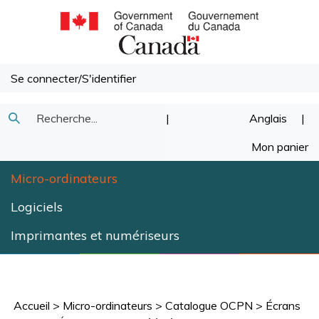
Passer
au
contenu
Se connecter
/
S'identifier
Recherche
|
Anglais
|
Soumettre
dans
Mon panier
la
notre
Micro-ordinateurs
recherche
magasin.
Logiciels
Imprimantes et numériseurs
Accueil
>
Micro-ordinateurs
>
Catalogue OCPN
>
Écrans