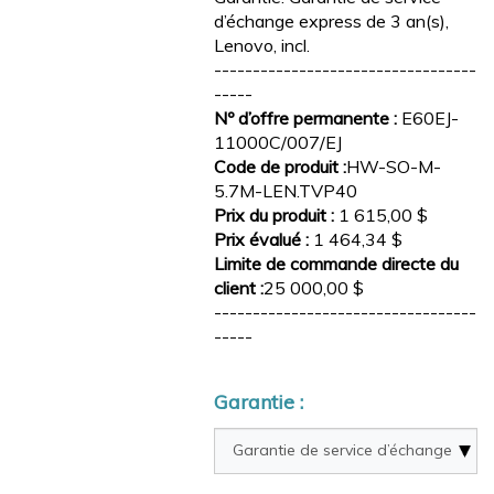
d’échange express de 3 an(s),
Lenovo, incl.
----------------------------------
-----
Nº d’offre permanente :
E60EJ-
11000C/007/EJ
Code de produit :
HW-SO-M-
5.7M-LEN.TVP40
Prix du produit :
1 615,00 $
Prix évalué :
1 464,34 $
Limite de commande directe du
client :
25 000,00 $
----------------------------------
-----
Garantie :