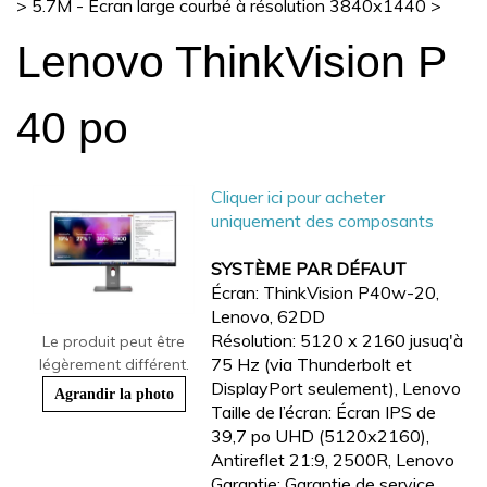
>
5.7M - Écran large courbé à résolution 3840x1440
>
Lenovo ThinkVision P
40 po
Cliquer ici pour acheter
uniquement des composants
SYSTÈME PAR DÉFAUT
Écran: ThinkVision P40w-20,
Lenovo, 62DD
Résolution: 5120 x 2160 jusuq'à
Le produit peut être
75 Hz (via Thunderbolt et
légèrement différent.
DisplayPort seulement), Lenovo
Agrandir la photo
Taille de l’écran: Écran IPS de
39,7 po UHD (5120x2160),
Antireflet 21:9, 2500R, Lenovo
Garantie: Garantie de service