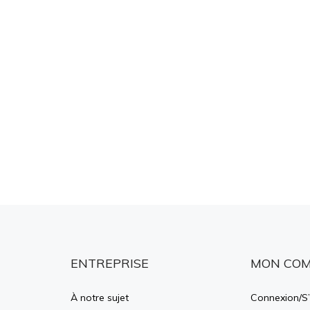
ENTREPRISE
MON CO
À notre sujet
Connexion
/
S’
FAQ WTPS
Voir le panie