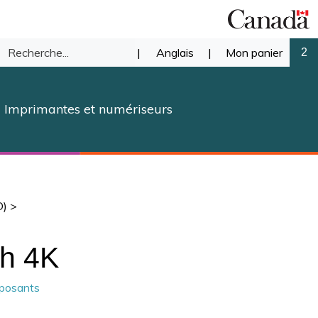
Recherche
|
Anglais
|
Mon panier
2
mettre
dans
Imprimantes et numériseurs
notre
herche
magasin.
D)
>
ch 4K
mposants