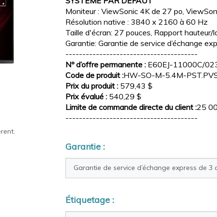
SYSTÈME PAR DÉFAUT
Moniteur : ViewSonic 4K de 27 po, ViewSo
Résolution native : 3840 x 2160 à 60 Hz
Taille d'écran: 27 pouces, Rapport hauteur/l
Garantie: Garantie de service d’échange exp
---------------------------------------
Nº d’offre permanente :
E60EJ-11000C/023
Code de produit :
HW-SO-M-5.4M-PST.PV
Prix du produit :
579,43 $
Prix évalué :
540,29 $
Limite de commande directe du client :
25 00
---------------------------------------
rent.
Garantie :
Étiquetage :