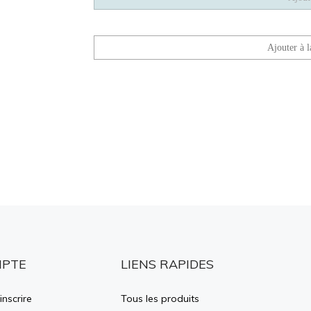
MPTE
LIENS RAPIDES
inscrire
Tous les produits
r
Aide générale APPRO TI