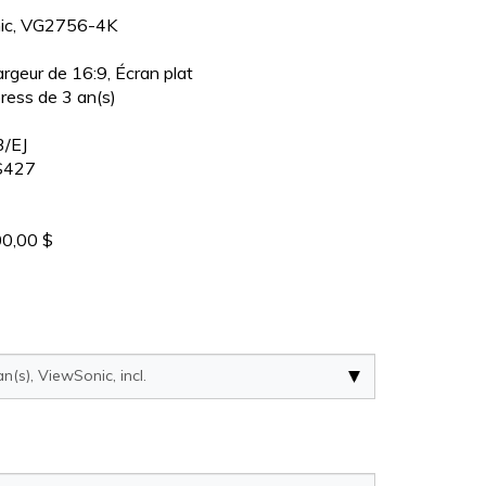
nic, VG2756-4K
argeur de 16:9, Écran plat
ress de 3 an(s)
/EJ
S427
0,00 $