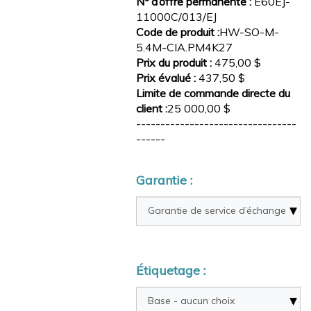
Nº d’offre permanente :
E60EJ-
11000C/013/EJ
Code de produit :
HW-SO-M-
5.4M-CIA.PM4K27
Prix du produit :
475,00 $
Prix évalué :
437,50 $
Limite de commande directe du
client :
25 000,00 $
---------------------------------
------
Garantie :
Étiquetage :