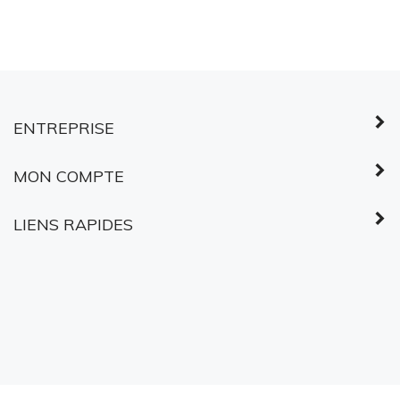
ENTREPRISE
MON COMPTE
LIENS RAPIDES
©
2026
Services partagés Canada.
Tous droits réservés.