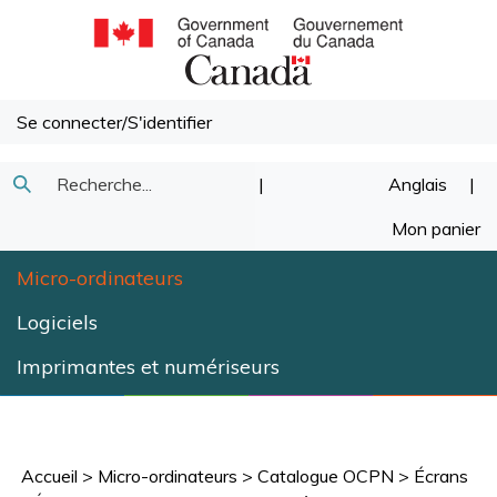
Passer
au
contenu
Se connecter
/
S'identifier
Recherche
|
Anglais
|
Soumettre
dans
Mon panier
la
notre
Micro-ordinateurs
recherche
magasin.
Logiciels
Imprimantes et numériseurs
Accueil
>
Micro-ordinateurs
>
Catalogue OCPN
>
Écrans