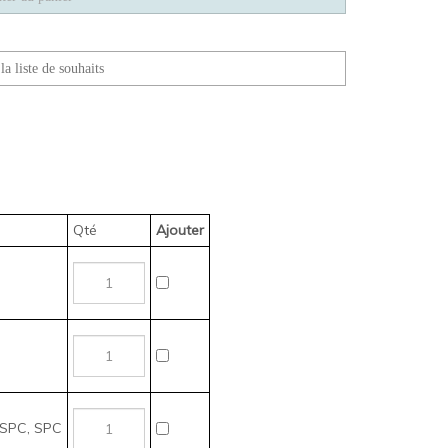
Qté
Ajouter
 SPC, SPC
ous voulez acheter, puis cliquez