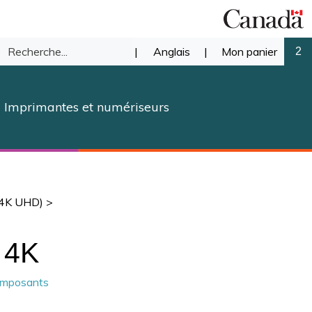
Recherche
|
Anglais
|
Mon panier
2
mettre
dans
Imprimantes et numériseurs
notre
herche
magasin.
 (4K UHD)
>
 4K
composants